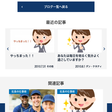
ブログ一覧へ戻る
最近の記事
やっちまった！！
あなたは毎日を明るく気分よく
過ごしていますか？
2010.7.31 その他
2010.8.1 ダン・ケネディ
関連記事
社長の仕事術
社長の仕事術
社