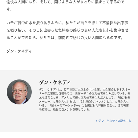
愉快な人間になり、そして、同じような人がまわりに集まって来るので
す。
カモが背中の水を振り払うように、私たちが自らを律して不愉快な出来事
を振り払い、その日に出会った気持ちの感じの良い人たちに心を集中させ
ることができたら、私たちは、前向きで感じの良い人間になるのです。
ダン・ケネディ
ダン・ケネディ
ダン・ケネディは、毎年100万人以上の中小企業、大企業のビジネスオー
ナーや起業家に影響を与え、世界一多くの億万長者を生みだしている。そ
んな彼のことを、アメリカで最も億万長者を生んだ人として、「億万長者
メーカー」と呼ぶ人もいれば、「21世紀のナポレオンヒル」と呼ぶ人も
いる。 「日本一のマーケッター」にも選ばれた神田昌典氏も、彼の著書
を監修し、絶賛のコメントを寄せている。
ダン・ケネディの記事一覧