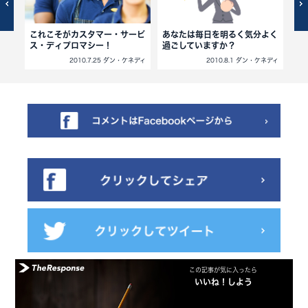
キル
これこそがカスタマー・サービ
あなたは毎日を明るく気分よく
最
ス・ディプロマシー！
過ごしていますか？
ネディ
2010.7.25 ダン・ケネディ
2010.8.1 ダン・ケネディ
この記事が気に入ったら
いいね！しよう