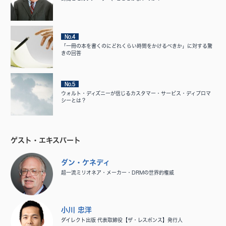
No.4
「一冊の本を書くのにどれくらい時間をかけるべきか」に対する驚
きの回答
No.5
ウォルト・ディズニーが信じるカスタマー・サービス・ディプロマ
シーとは？
ゲスト・エキスパート
ダン・ケネディ
超一流ミリオネア・メーカー・DRMの世界的権威
小川 忠洋
ダイレクト出版 代表取締役【ザ・レスポンス】発行人