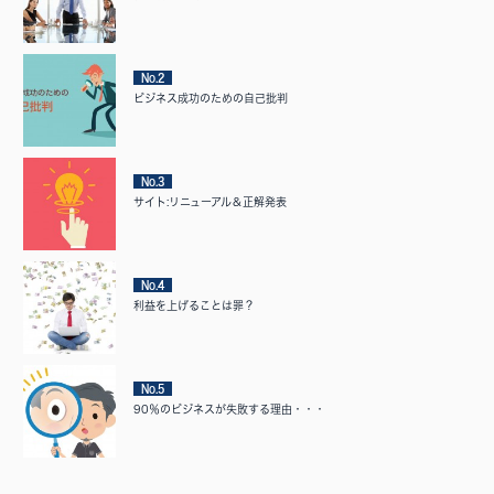
No.2
ビジネス成功のための自己批判
No.3
サイト:リニューアル＆正解発表
No.4
利益を上げることは罪？
No.5
90％のビジネスが失敗する理由・・・