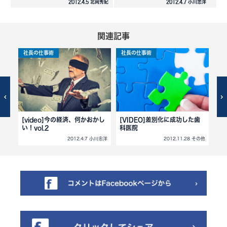
2012.4.5 北岡秀紀
2012.4.7 小川忠洋
関連記事
社長の仕事術
社長の仕事術
社
客
[video]今の経済、何かおかし
[VIDEO]差別化に成功した歯
[V
い！vol.2
科医院
客
 その他
2012.4.7 小川忠洋
2012.11.28 その他