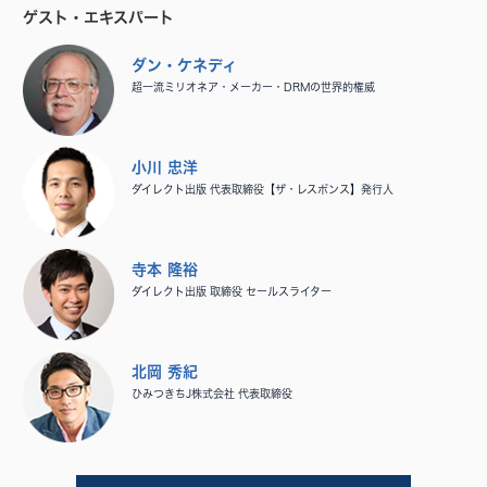
ゲスト・エキスパート
ダン・ケネディ
超一流ミリオネア・メーカー・DRMの世界的権威
小川 忠洋
ダイレクト出版 代表取締役【ザ・レスポンス】発行人
寺本 隆裕
ダイレクト出版 取締役 セールスライター
北岡 秀紀
ひみつきちJ株式会社 代表取締役