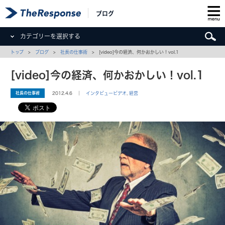
ブログ
カテゴリーを選択する
トップ
>
ブログ
>
社長の仕事術
> [video]今の経済、何かおかしい！vol.1
[video]今の経済、何かおかしい！vol.1
社長の仕事術
2012.4.6 ｜
インタビュービデオ
,
経営