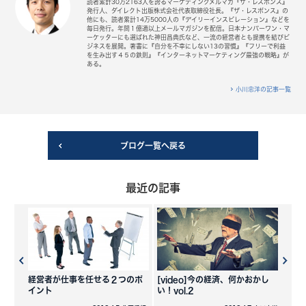
読者累計30万2163人を誇るマーケティングメルマガ『ザ・レスポンス』
発行人、ダイレクト出版株式会社代表取締役社長。『ザ・レスポンス』の
他にも、読者累計14万5000人の『デイリーインスピレーション』などを
毎日発行。年間１億通以上メールマガジンを配信。日本ナンバーワン・マ
ーケッターにも選ばれた神田昌典氏など、一流の経営者とも提携を結びビ
ジネスを展開。著書に『自分を不幸にしない13の習慣』『フリーで利益
を生み出す４５の鉄則』『インターネットマーケティング最強の戦略』が
ある。
小川忠洋の記事一覧
ブログ一覧へ戻る
最近の記事
経営者が仕事を任せる２つのポ
[video]今の経済、何かおかし
イント
い！vol.2