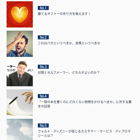
No.1
勝てるオファーの作り方を教えます！
No.2
これはバカというべきか、怠惰というべきか
No.3
封筒とセルフメーラー、どちらがよいのか？
No.4
「一冊の本を書くのにどれくらい時間をかけるべきか」に対する驚
きの回答
No.5
ウォルト・ディズニーが信じるカスタマー・サービス・ディプロマ
シーとは？