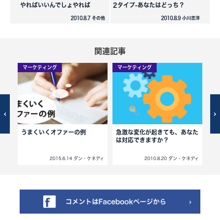
やればいいんでしょやれば
2タイプ-あなたはどっち？
2010.8.7 その他
2010.8.9 小川忠洋
関連記事
マーケティング
マーケティング
マ
興味
うまくいくオファーの例
急激な変化が起きても、あなた
顧
つけ
は対応できますか？
ネディ
2015.6.14 ダン・ケネディ
2010.8.20 ダン・ケネディ