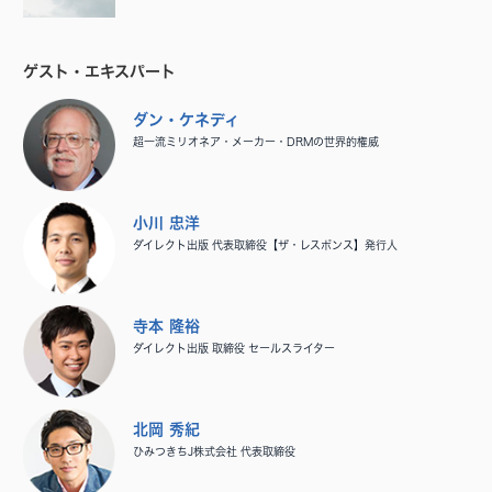
ゲスト・エキスパート
ダン・ケネディ
超一流ミリオネア・メーカー・DRMの世界的権威
小川 忠洋
ダイレクト出版 代表取締役【ザ・レスポンス】発行人
寺本 隆裕
ダイレクト出版 取締役 セールスライター
北岡 秀紀
ひみつきちJ株式会社 代表取締役