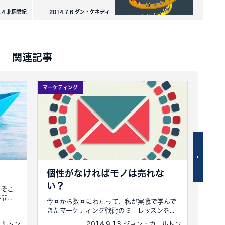
7.4 北岡秀紀
2014.7.6 ダン・ケネディ
関連記事
マーケティング
マーケテ
個性がなければモノは売れな
小
い？
資
。そこ
...
今回から数回にわたって、私が実戦で学んで
アー
きたマーケティング戦術のミニレッスンを...
フトウ
カールトン
2014.9.13 ジョン・カールトン