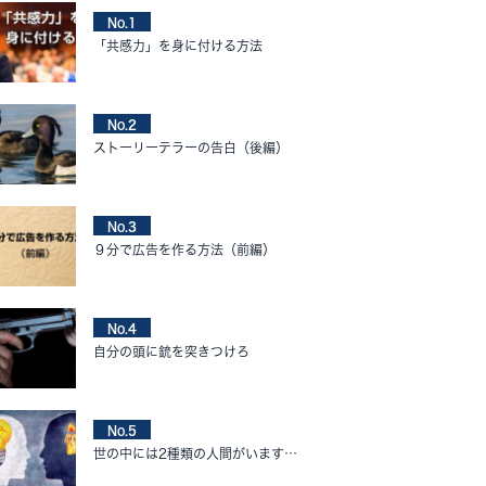
No.1
「共感力」を身に付ける方法
No.2
ストーリーテラーの告白（後編）
No.3
９分で広告を作る方法（前編）
No.4
自分の頭に銃を突きつけろ
No.5
世の中には2種類の人間がいます…