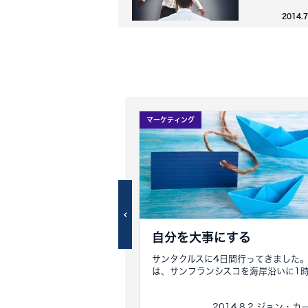
2014.
マーケティング
な
自分を大事にする
いです。ですが、とても重要
サンタクルスに4日間行ってきました
の正しい使い方と間違っ...
は、サンフランシスコを海岸沿いに1時間
15.2.14 ジョン・カールトン
2014.8.2 ジョン・