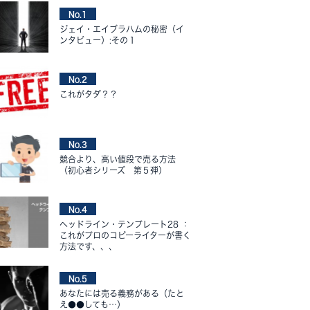
No.1
ジェイ・エイブラハムの秘密（イ
ンタビュー）:その１
No.2
これがタダ？？
No.3
競合より、高い値段で売る方法
（初心者シリーズ 第５弾）
No.4
ヘッドライン・テンプレート28 ：
これがプロのコピーライターが書く
方法です、、、
No.5
あなたには売る義務がある（たと
え●●しても…）