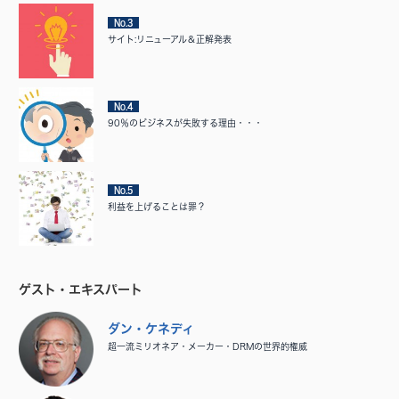
No.3
サイト:リニューアル＆正解発表
No.4
90％のビジネスが失敗する理由・・・
No.5
利益を上げることは罪？
ゲスト・エキスパート
ダン・ケネディ
超一流ミリオネア・メーカー・DRMの世界的権威