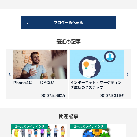
ブログ一覧へ戻る
最近の記事
iPhone4は＿＿じゃない
インターネット・マーケティン
グ成功の７ステップ
2010.7.5 小川忠洋
2010.7.9 寺本隆裕
関連記事
セールスライティング
セールスライティング
セ