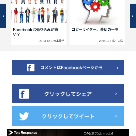
スレ
Facebookは売り込みが嫌
コピーライター、最初の一歩
コ
い？
小川忠洋
2013.12.3 寺本隆裕
2010.3.1 小川忠洋
この記事が気に入ったら