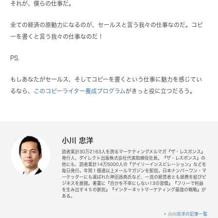
それが、僕らの仕事だ。
全ての経済の原動力になるのが、セールスと言う我々の仕事なのだ。コピ
ーを書くと言う我々の仕事なのだ！
PS.
もしあなたがセールス、そしてコピーを書くという仕事に魅力を感じてい
るなら、
このコピーライター養成プログラム
がきっと役に立つだろう。
小川 忠洋
読者累計30万2163人を誇るマーケティングメルマガ『ザ・レスポンス』
発行人、ダイレクト出版株式会社代表取締役社長。『ザ・レスポンス』の
他にも、読者累計14万5000人の『デイリーインスピレーション』などを
毎日発行。年間１億通以上メールマガジンを配信。日本ナンバーワン・マ
ーケッターにも選ばれた神田昌典氏など、一流の経営者とも提携を結びビ
ジネスを展開。著書に『自分を不幸にしない13の習慣』『フリーで利益
を生み出す４５の鉄則』『インターネットマーケティング最強の戦略』が
ある。
小川忠洋の記事一覧