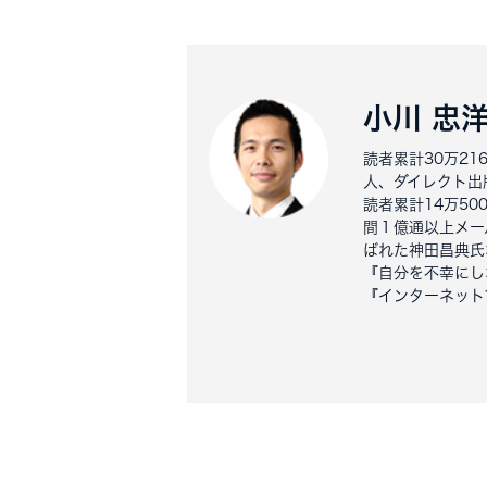
小川 忠
読者累計30万2
人、ダイレクト出
読者累計14万5
間１億通以上メー
ばれた神田昌典氏
『自分を不幸にし
『インターネット