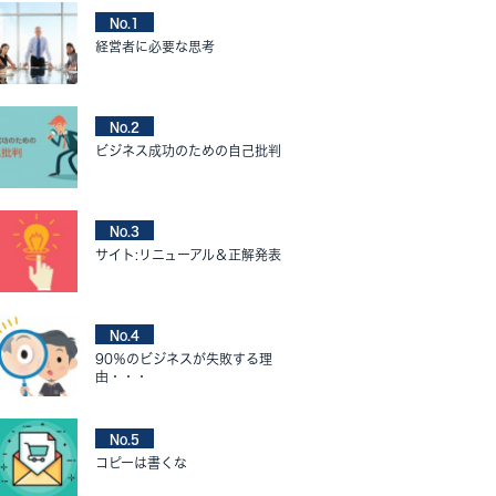
No.1
経営者に必要な思考
No.2
ビジネス成功のための自己批判
No.3
サイト:リニューアル＆正解発表
No.4
90％のビジネスが失敗する理
由・・・
No.5
コピーは書くな