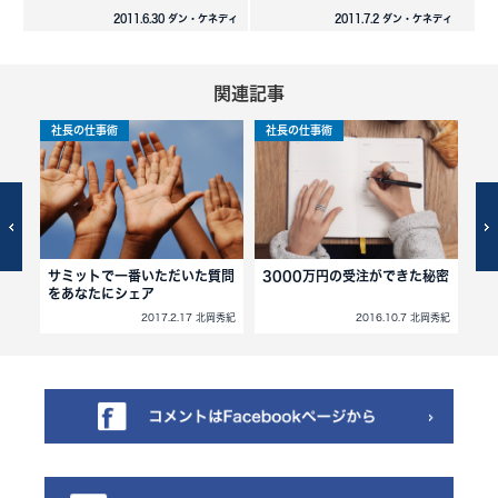
2011.6.30 ダン・ケネディ
2011.7.2 ダン・ケネディ
関連記事
社長の仕事術
社長の仕事術
社
の
サミットで一番いただいた質問
3000万円の受注ができた秘密
新
をあなたにシェア
の
北岡秀紀
2017.2.17 北岡秀紀
2016.10.7 北岡秀紀