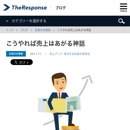
ブログ
カテゴリーを選択する
トップ
>
ブログ
>
社長の仕事術
> こうやれば売上はあがる神話
こうやれば売上はあがる神話
社長の仕事術
2011.7.1 ｜
売上アップ
,
成功する社長の思考法