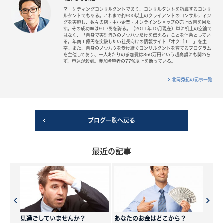
マーケティングコンサルタントであり、コンサルタントを指導するコンサ
ルタントでもある。これまで約900以上のクライアントのコンサルティン
グを実施し、数々の店・中小企業・オンラインショップの売上改善を果た
す。その成功率は91.7％を誇る。（2011年10月現在）単に机上の空論で
はなく、「自身で実証済みのノウハウだけを伝える」ことを信条としてい
る。年商１億円を突破したい社長向けの情報サイト『オクゴエ！』を主
宰。また、自身のノウハウを受け継ぐコンサルタントを育てるプログラム
を主催しており、一人あたりの参加費は350万円という超高額にも関わら
ず、申込が殺到。参加希望者の77%以上を断っている。
北岡秀紀の記事一覧
ブログ一覧へ戻る
最近の記事
見過ごしていませんか？
あなたのお金はどこから？