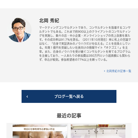
北岡 秀紀
マーケティングコンサルタントであり、コンサルタントを指導するコンサ
ルタントでもある。これまで約900以上のクライアントのコンサルティン
グを実施し、数々の店・中小企業・オンラインショップの売上改善を果た
す。その成功率は91.7％を誇る。（2011年10月現在）単に机上の空論で
はなく、「自身で実証済みのノウハウだけを伝える」ことを信条としてい
る。年商１億円を突破したい社長向けの情報サイト『オクゴエ！』を主
宰。また、自身のノウハウを受け継ぐコンサルタントを育てるプログラム
を主催しており、一人あたりの参加費は350万円という超高額にも関わら
ず、申込が殺到。参加希望者の77%以上を断っている。
北岡秀紀の記事一覧
ブログ一覧へ戻る
最近の記事