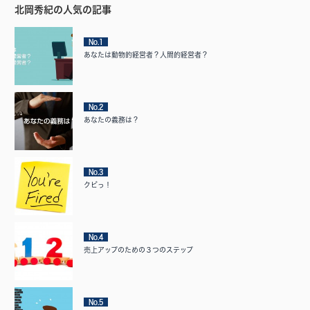
北岡秀紀の人気の記事
No.1
あなたは動物的経営者？人間的経営者？
No.2
あなたの義務は？
No.3
クビっ！
No.4
売上アップのための３つのステップ
No.5