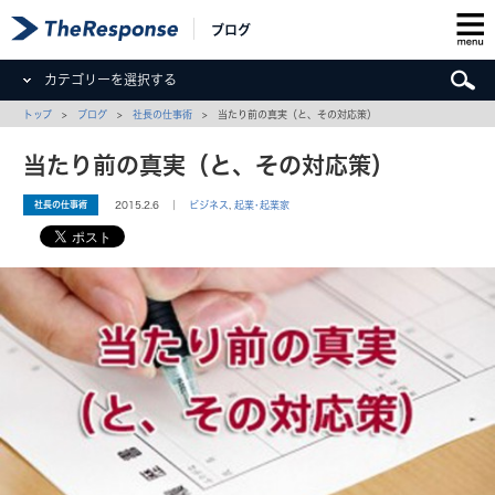
ブログ
カテゴリーを選択する
トップ
>
ブログ
>
社長の仕事術
> 当たり前の真実（と、その対応策）
当たり前の真実（と、その対応策）
社長の仕事術
2015.2.6 ｜
ビジネス
,
起業･起業家