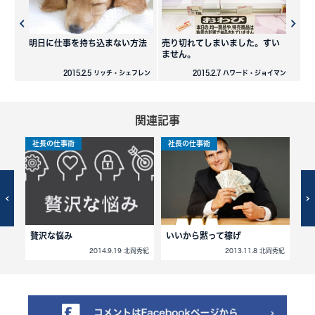
明日に仕事を持ち込まない方法
売り切れてしまいました。すい
ません。
2015.2.5 リッチ・シェフレン
2015.2.7 ハワード・ジョイマン
関連記事
社長の仕事術
社長の仕事術
社
贅沢な悩み
いいから黙って稼げ
誰
北岡秀紀
2014.9.19 北岡秀紀
2013.11.8 北岡秀紀