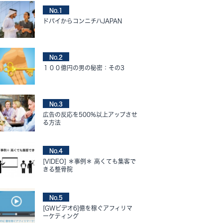
No.1
ドバイからコンニチハJAPAN
No.2
１００億円の男の秘密：その3
No.3
広告の反応を500%以上アップさせ
る方法
No.4
[VIDEO] ＊事例＊ 高くても集客で
きる整骨院
No.5
[GWビデオ6]億を稼ぐアフィリマ
ーケティング