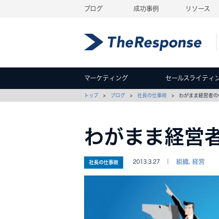
ブログ
成功事例
リソース
マーケティング
セールスライティ
トップ
>
ブログ
>
社長の仕事術
> わがまま経営者の
わがまま経営
組織
経営
2013.3.27 ｜
,
社長の仕事術