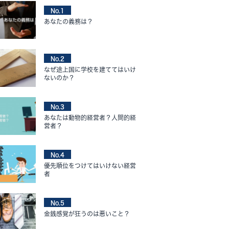
No.1
あなたの義務は？
No.2
なぜ途上国に学校を建ててはいけ
ないのか？
No.3
あなたは動物的経営者？人間的経
営者？
No.4
優先順位をつけてはいけない経営
者
No.5
金銭感覚が狂うのは悪いこと？