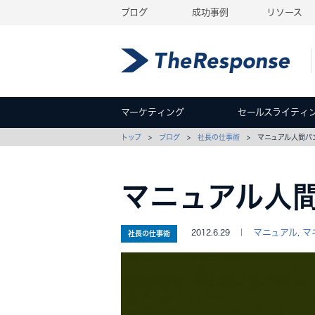
ブログ
成功事例
リソース
マーケティング
セールスライティ
トップ
>
ブログ
>
社長の仕事術
> マニュアル人間バ
マニュアル人
マニュアル
マ
2012.6.29 ｜
,
社長の仕事術