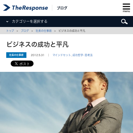
ブログ
カテゴリーを選択する
トップ
>
ブログ
>
社長の仕事術
> ビジネスの成功と平凡
ビジネスの成功と平凡
社長の仕事術
2012.5.31 ｜
マインドセット
,
成功哲学･思考法