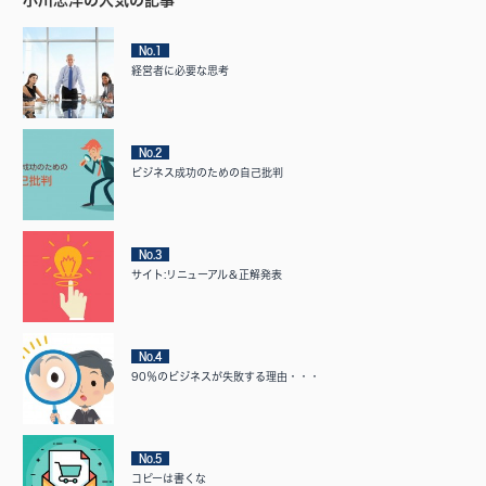
No.1
経営者に必要な思考
No.2
ビジネス成功のための自己批判
No.3
サイト:リニューアル＆正解発表
No.4
90％のビジネスが失敗する理由・・・
No.5
コピーは書くな