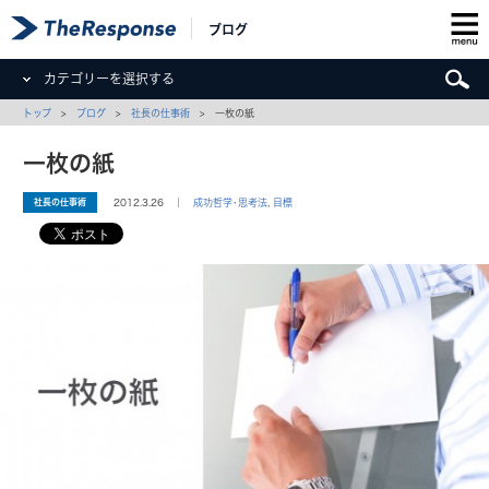
ブログ
カテゴリーを選択する
トップ
>
ブログ
>
社長の仕事術
> 一枚の紙
一枚の紙
社長の仕事術
2012.3.26 ｜
成功哲学･思考法
,
目標