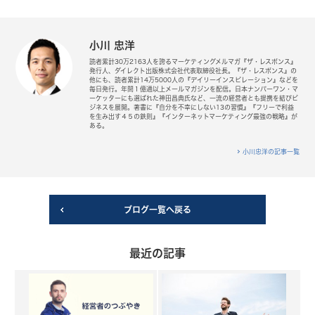
小川 忠洋
読者累計30万2163人を誇るマーケティングメルマガ『ザ・レスポンス』
発行人、ダイレクト出版株式会社代表取締役社長。『ザ・レスポンス』の
他にも、読者累計14万5000人の『デイリーインスピレーション』などを
毎日発行。年間１億通以上メールマガジンを配信。日本ナンバーワン・マ
ーケッターにも選ばれた神田昌典氏など、一流の経営者とも提携を結びビ
ジネスを展開。著書に『自分を不幸にしない13の習慣』『フリーで利益
を生み出す４５の鉄則』『インターネットマーケティング最強の戦略』が
ある。
小川忠洋の記事一覧
ブログ一覧へ戻る
最近の記事