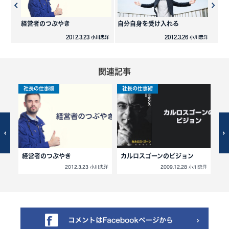
経営者のつぶやき
自分自身を受け入れる
2012.3.23 小川忠洋
2012.3.26 小川忠洋
関連記事
社長の仕事術
社長の仕事術
社
法則
経営者のつぶやき
カルロスゴーンのビジョン
2
2012.3.23 小川忠洋
2009.12.28 小川忠洋
小川忠洋