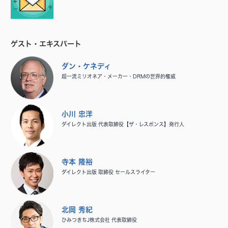
ゲスト・エキスパート
ダン・ケネディ
超一流ミリオネア・メーカー・DRMの世界的権威
小川 忠洋
ダイレクト出版 代表取締役【ザ・レスポンス】発行人
寺本 隆裕
ダイレクト出版 取締役 セールスライター
北岡 秀紀
ひみつきちJ株式会社 代表取締役