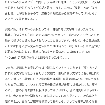
にしている広告のタブーと同じ。広告のプロ達は、こぞって黒地に白い文字
を印刷するのはやっちゃダメだと言ってます。これは「反転」とか「抜き
合わせ」と呼ばれるもので、過去の研究結果から絶対にやってはいけない
ことだって言われてる。。。
実際に紹介されている実験としては、白地に黒い文字を印刷したものと、
黒地に白い文字を印刷したものの2つを用意して、離れたところからどの距
離まで近づくと読めるか？みたいなことをしてます。そして、その実験結果
としては白地に黒い文字を書いたものは66インチ（約168cm）まで近づけ
ば読めたのに対して、黒地に白い文字を書いたものは55インチ（約
140cm）まで近づかないと読めなかったそう。。。
つまり、反転した文字はやっぱり読みにくい！ってことです（笑）とっさ
に読める文字は何語か？みたいな実験で、白地に黒い文字の場合は6語読め
るのに対して、黒地に白い文字の場合は4語しか読めないとか、他にも反転
した文字は読みにくいという事実の検証結果が書籍には書かれてる。要す
るに、一部の例外を除き反転はやってはいけない。別に白黒だけじゃない
です。青とか赤とか関係なく、反転は見にくいからダメ。。。反応率とか
転換率とか、あなたが確率を追求してるのなら、少しでも確率が良くなる