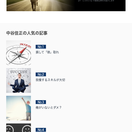
【ザ・レスポンス】の最新記事をお届けします
中谷佳正の人気の記事
No.1
損して「徳」取れ
No.2
我慢するスキルが大切
No.3
俺がいないとダメ？
No.4