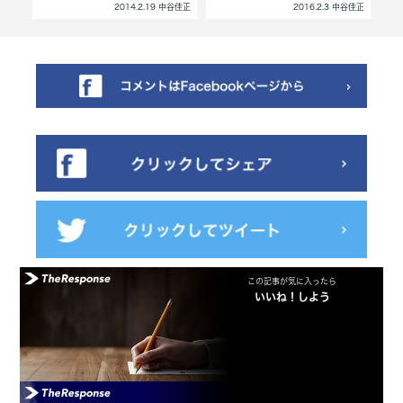
中谷佳正
2014.2.19 中谷佳正
2016.2.3 中谷佳正
この記事が気に入ったら
いいね！しよう