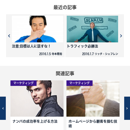
最近の記事
注意:目標は人に話すな！
トラフィック必勝法
2016.1.5 寺本隆裕
2016.1.7 リッチ・シェフレン
関連記事
マーケティング
マーケティング
マ
ナンパの成功率を上げる方法
ホームページから顧客を掴む技
転
術