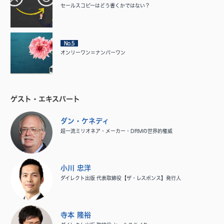
セールスコピーはどう書くかではない？
No.5
オンリーワン＝ナンバーワン
ゲスト・エキスパート
ダン・ケネディ
超一流ミリオネア・メーカー・DRMの世界的権威
小川 忠洋
ダイレクト出版 代表取締役【ザ・レスポンス】発行人
寺本 隆裕