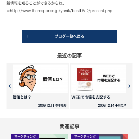
新情報を知ることができるからね。
⇒http://www.theresponse.jp/yanik/bestDVD/present.php
ブログ一覧へ戻る
最近の記事
価値とは？
WEBで市場を支配する
2009.12.11 寺本隆裕
2009.12.14 小川忠洋
関連記事
マーケティング
マーケティング
マ