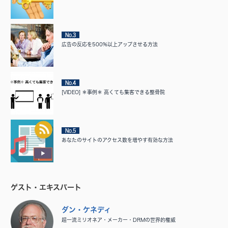
No.3
広告の反応を500%以上アップさせる方法
No.4
[VIDEO] ＊事例＊ 高くても集客できる整骨院
No.5
あなたのサイトのアクセス数を増やす有効な方法
ゲスト・エキスパート
ダン・ケネディ
超一流ミリオネア・メーカー・DRMの世界的権威