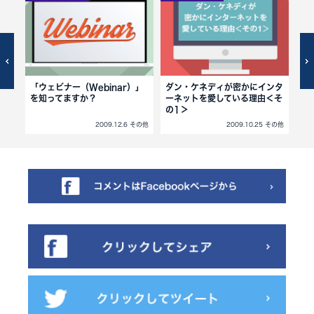
品を
「ウェビナー（Webinar）」
ダン・ケネディが密かにインタ
強
を知ってますか？
ーネットを愛している理由＜そ
ラム
の1＞
 その他
2009.12.6 その他
2009.10.25 その他