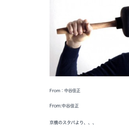
From：中谷佳正
From:中谷佳正
京橋のスタバより、、、