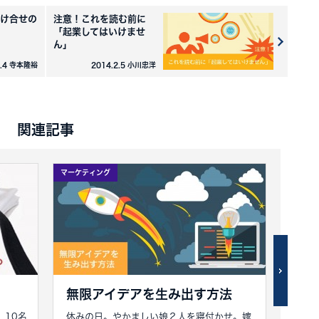
け合せの
注意！これを読む前に
「起業してはいけませ
ん」
2.4 寺本隆裕
2014.2.5 小川忠洋
関連記事
マーケティング
マーケテ
。
無限アイデアを生み出す方法
ブ
。10名
休みの日。やかましい娘２人を寝付かせ。嫁
「そ