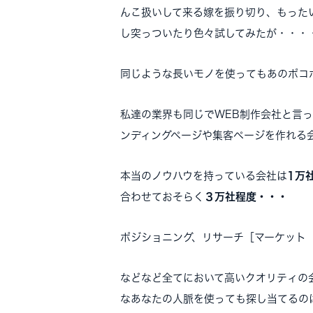
んこ扱いして来る嫁を振り切り、もった
し突っついたり色々試してみたが・・・
同じような長いモノを使ってもあのポコ
私達の業界も同じでWEB制作会社と言
ンディングページや集客ページを作れる
本当のノウハウを持っている会社は
1万
合わせておそらく
３万社程度・・・
ポジショニング、リサーチ［マーケット
などなど全てにおいて高いクオリティの
なあなたの人脈を使っても探し当てるの