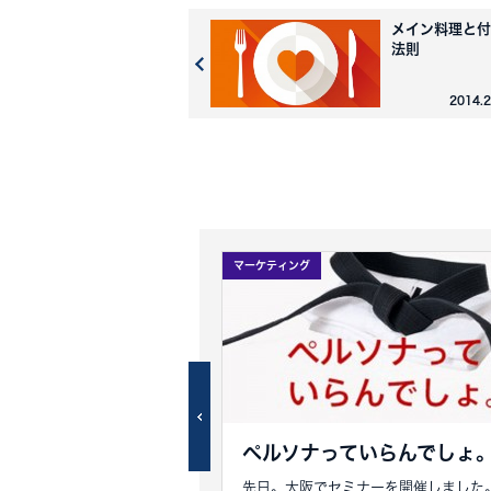
メイン料理と付
法則
2014.
マーケティング
入ります。
ペルソナっていらんでしょ
い月曜日。いつものスタバに
先日。大阪でセミナーを開催しました