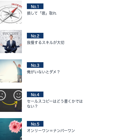
No.1
損して「徳」取れ
No.2
我慢するスキルが大切
No.3
俺がいないとダメ？
No.4
セールスコピーはどう書くかでは
ない？
No.5
オンリーワン＝ナンバーワン