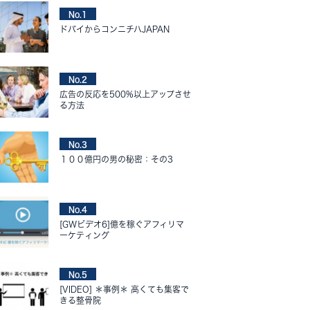
No.1
ドバイからコンニチハJAPAN
No.2
広告の反応を500%以上アップさせ
る方法
No.3
１００億円の男の秘密：その3
No.4
[GWビデオ6]億を稼ぐアフィリマ
ーケティング
No.5
[VIDEO] ＊事例＊ 高くても集客で
きる整骨院