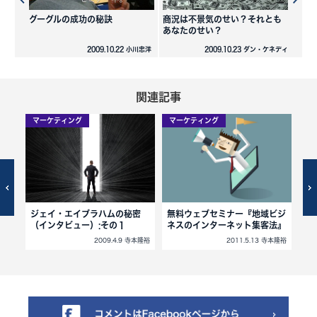
グーグルの成功の秘訣
商況は不景気のせい？それとも
あなたのせい？
2009.10.22 小川忠洋
2009.10.23 ダン・ケネディ
関連記事
マーケティング
マーケティング
マ
ジェイ・エイブラハムの秘密
無料ウェブセミナー『地域ビジ
失
（インタビュー）:その１
ネスのインターネット集客法』
2009.4.9 寺本隆裕
2011.5.13 寺本隆裕
寺本隆裕