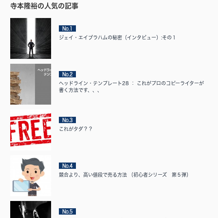
寺本隆裕の人気の記事
No.1
ジェイ・エイブラハムの秘密（インタビュー）:その１
No.2
ヘッドライン・テンプレート28 ： これがプロのコピーライターが
書く方法です、、、
No.3
これがタダ？？
No.4
競合より、高い値段で売る方法 （初心者シリーズ 第５弾）
No.5