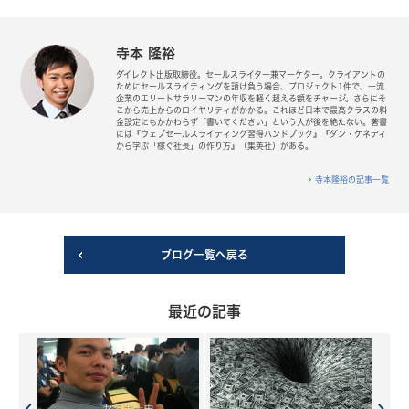
寺本 隆裕
ダイレクト出版取締役。セールスライター兼マーケター。クライアントの
ためにセールスライティングを請け負う場合、プロジェクト1件で、一流
企業のエリートサラリーマンの年収を軽く超える額をチャージ。さらにそ
こから売上からのロイヤリティがかかる。これほど日本で最高クラスの料
金設定にもかかわらず「書いてください」という人が後を絶たない。著書
には『ウェブセールスライティング習得ハンドブック』『ダン・ケネディ
から学ぶ「稼ぐ社長」の作り方』（集英社）がある。
寺本隆裕の記事一覧
ブログ一覧へ戻る
最近の記事