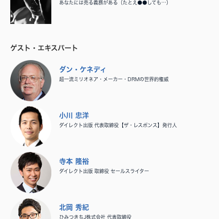
あなたには売る義務がある（たとえ●●しても…）
ゲスト・エキスパート
ダン・ケネディ
超一流ミリオネア・メーカー・DRMの世界的権威
小川 忠洋
ダイレクト出版 代表取締役【ザ・レスポンス】発行人
寺本 隆裕
ダイレクト出版 取締役 セールスライター
北岡 秀紀
ひみつきちJ株式会社 代表取締役