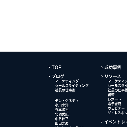
TOP
成功事例
ブログ
リソース
マーケティング
マーケティ
セールスライティング
セールスラ
社長の仕事術
社長の仕事
書籍
レポート
ダン・ケネディ
電子書籍
小川忠洋
ウェビナー
寺本隆裕
ザ・レスポ
北岡秀紀
中谷佳正
イベントレ
山田光彦