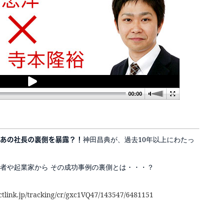
00:00
神田昌典が、過去10年以上にわたっ
あの社長の裏側を暴露？！
者や起業家から その成功事例の裏側とは・・・？
ectlink.jp/tracking/cr/gxc1VQ47/143547/6481151