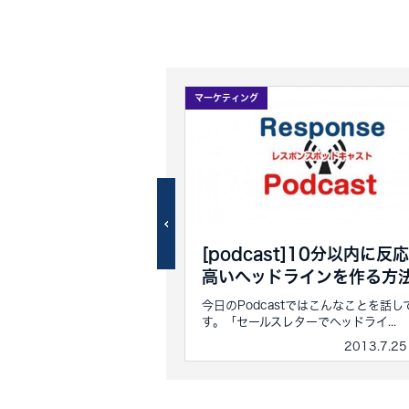
マーケティング
t] 売れない"裏"の理由
[podcast]10分以内に反
高いヘッドラインを作る方
stではこんな内容を話していま
ない本当の理由」...
今日のPodcastではこんなことを話し
す。「セールスレターでヘッドライ...
2013.10.3 その他
2013.7.2