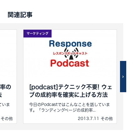
関連記事
マーケティング
マーケテ
応率の
[podcast]テクニック不要! ウェ
[p
法
ブの成約率を確実に上げる方法
決
ていま
今日のPodcastではこんなことを話していま
今日の
す。「ランディングページの成約率...
す。「
5 その他
2013.7.11 その他