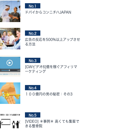
No.1
ドバイからコンニチハJAPAN
No.2
広告の反応を500%以上アップさせ
る方法
No.3
[GWビデオ6]億を稼ぐアフィリマ
ーケティング
No.4
１００億円の男の秘密：その3
No.5
[VIDEO] ＊事例＊ 高くても集客で
きる整骨院