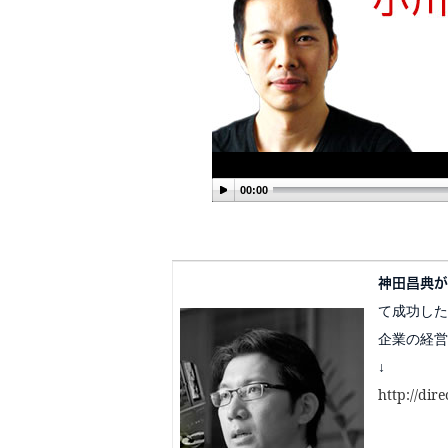
00:00
神田昌典が
て成功した
企業の経営
↓
http://dir