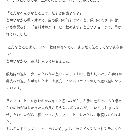
オープンといっても、立派なのぼりと、パラソルがあるだけ。
「こんなへんぴなところで、たまご販売？？？」
と思いながら興味津々で、店の敷地の前までいくと、敷地の入り口には、
小さな黒板に、「無料休憩所コーヒー飲めます」と白いチョークで、書か
れていました。
“こんなところまで、フリー戦略かぁ～でも、まったく伝わってないよなぁ
～“
と思いながら、敷地に入っていきました。
敷地内の道は、少しなだらかな登りになっており、登り切ると、右手側か
鶏舎への道。左手側にたまごを販売しているパラソルの方へ進む道になっ
ています。
どこでコーヒーを飲むのかなぁ～と思いながら、左手に進むと、４０歳ぐ
らいのめがねをかけた人の良さそうなおばちゃんが、「いらっしゃいま
せ」といいながら、紙コップに入ったコーヒーをわたしに手渡してくれまし
た。
もちろんドリップコーヒーではなく、少し甘めのインスタントスティック