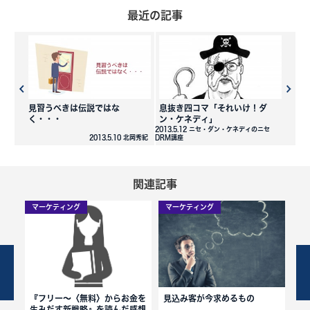
最近の記事
見習うべきは伝説ではな
息抜き四コマ「それいけ！ダ
く・・・
ン・ケネディ」
2013.5.12 ニセ・ダン・ケネディのニセ
2013.5.10 北岡秀紀
DRM講座
関連記事
マーケティング
マーケティング
マ
解
『フリー～〈無料〉からお金を
見込み客が今求めるもの
S
生みだす新戦略』を読んだ感想
間違