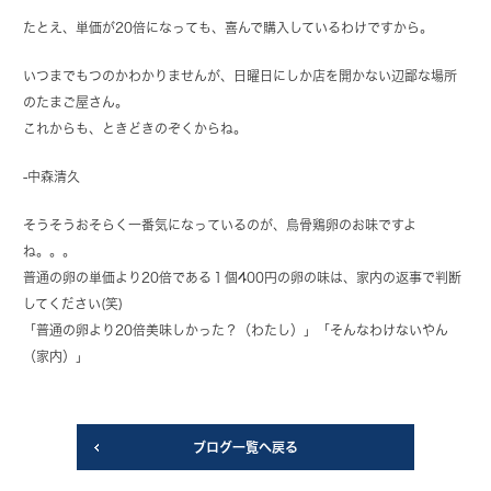
たとえ、単価が20倍になっても、喜んで購入しているわけですから。
いつまでもつのかわかりませんが、日曜日にしか店を開かない辺鄙な場所
のたまご屋さん。
これからも、ときどきのぞくからね。
-中森清久
そうそうおそらく一番気になっているのが、烏骨鶏卵のお味ですよ
ね。。。
普通の卵の単価より20倍である１個400円の卵の味は、家内の返事で判断
してください(笑)
「普通の卵より20倍美味しかった？（わたし）」「そんなわけないやん
（家内）」
ブログ一覧へ戻る