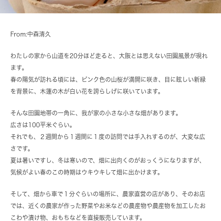
From:中森清久
わたしの家から山道を20分ほど走ると、大阪とは思えない田園風景が現れ
ます。
春の陽気が訪れる頃には、ピンク色の山桜が満開に咲き、目に眩しい新緑
を背景に、木蓮の木が白い花を誇らしげに咲いています。
そんな田園地帯の一角に、我が家の小さな小さな畑があります。
広さは100平米ぐらい。
それでも、２週間から１週間に１度の訪問では手入れするのが、大変な広
さです。
夏は暑いですし、冬は寒いので、畑に出向くのがおっくうになりますが、
気候がよい春のこの時期はウキウキして畑に出かけます。
そして、畑から車で１分ぐらいの場所に、農家直営の店があり、そのお店
では、近くの農家が作った野菜やお米などの農産物や農産物を加工したお
こわや漬け物、おもちなどを直接販売しています。