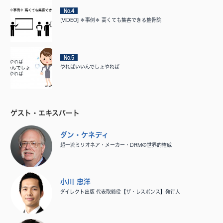
No.4
[VIDEO] ＊事例＊ 高くても集客できる整骨院
No.5
やればいいんでしょやれば
ゲスト・エキスパート
ダン・ケネディ
超一流ミリオネア・メーカー・DRMの世界的権威
小川 忠洋
ダイレクト出版 代表取締役【ザ・レスポンス】発行人