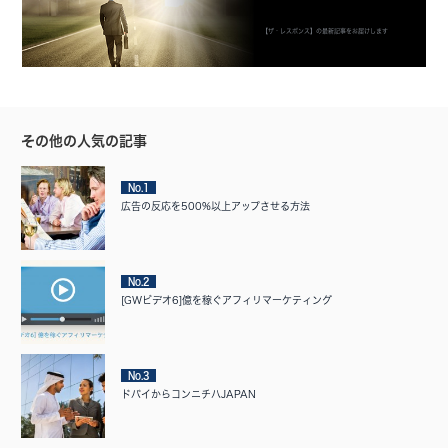
【ザ・レスポンス】の最新記事をお届けします
その他の人気の記事
No.1
広告の反応を500%以上アップさせる方法
No.2
[GWビデオ6]億を稼ぐアフィリマーケティング
No.3
ドバイからコンニチハJAPAN