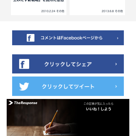
 その他
2010.2.24 その他
2013.6.8 その他
この記事が気に入ったら
いいね！しよう