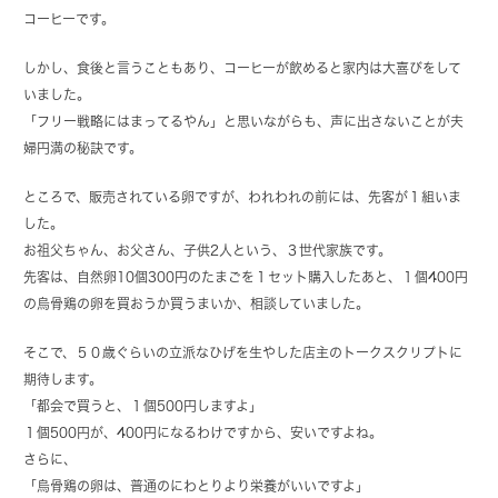
コーヒーです。
しかし、食後と言うこともあり、コーヒーが飲めると家内は大喜びをして
いました。
「フリー戦略にはまってるやん」と思いながらも、声に出さないことが夫
婦円満の秘訣です。
ところで、販売されている卵ですが、われわれの前には、先客が１組いま
した。
お祖父ちゃん、お父さん、子供2人という、３世代家族です。
先客は、自然卵10個300円のたまごを１セット購入したあと、１個400円
の烏骨鶏の卵を買おうか買うまいか、相談していました。
そこで、５０歳ぐらいの立派なひげを生やした店主のトークスクリプトに
期待します。
「都会で買うと、１個500円しますよ」
１個500円が、400円になるわけですから、安いですよね。
さらに、
「烏骨鶏の卵は、普通のにわとりより栄養がいいですよ」