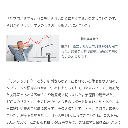
『独立前からずっとゼロを切らないためにどうするか想定していたので、
初月からサラリーマンのときのより収入が増えました』
「３ステップレターとか、楠瀬さんがよく出されている休眠客のＤＭのテ
ンプレートを紹介されたので、あれをそっくりそのままパクって、治療院
と美容室とあと歯医者さんや治療院で試しました。治療院の場合だと、
100人のリストで、その抽出の仕方もそのレポートに書いてたとおり、本
当に欲しい層の年齢層に絞って、その人に対して、３回、２週ごとに送り
ました。治療院の場合だと、100人中19人返ってきましたね。コストも、
300人なんで、だからそれ掛ける52円なんで。美容室の場合は28人返って