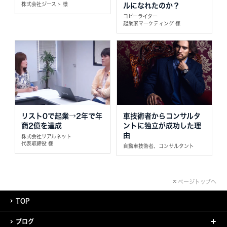
株式会社ジースト 様
ルになれたのか？
コピーライター
起業家マーケティング 様
リスト0で起業→2年で年
車技術者からコンサルタ
商2億を達成
ントに独立が成功した理
由
株式会社リアルネット
代表取締役 様
自動車技術者、コンサルタント
ページトップへ
TOP
ブログ