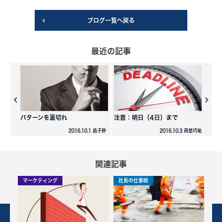
ブログ一覧へ戻る
最近の記事
パターンを裏切れ
注意：明日（4日）まで
2016.10.1 昌子幹
2016.10.3 西埜巧祐
関連記事
マーケティング
社長の仕事術
社