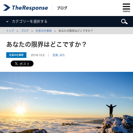
ブログ
カテゴリーを選択する
トップ
>
ブログ
>
社長の仕事術
> あなたの限界はどこですか？
あなたの限界はどこですか？
社長の仕事術
2016.10.2 ｜
意識
,
成功