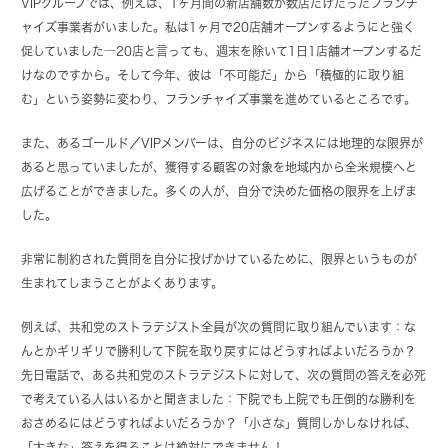
VIPグループでは、例えば、1ヶ月間の新店舗数が数店だけだったフランチ
ャイズ事業者がいました。私は1ヶ月で20店舗オープンするようにと強く
促していました―20店と言っても、週末を除いて1日1店舗オープンするだ
けなのですから。そして今年、彼は「不可能だ」から「積極的に取り組
む」という姿勢に変わり、フランチャイズ事業を進めているところです。
また、あるゴールド／VIPメンバーは、自分のビジネスには地理的な限界が
あると思っていましたが、獲得する顧客の対象を地域内から全米規模へと
広げることができました。多くの人が、自分で決めた価格の限界を上げま
した。
非常に制約された質問を自分に投げかけているために、限界というものが
生まれてしまうことがよくあります。
例えば、共和党のストラテジスト全員が次の質問に取り組んでいます：な
んとかギリギリで勝利して下院を取り戻すにはどうすればよいだろうか？
先日電話で、ある共和党のストラテジストに対して、次の質問の答えを必死
で考えている人はいるかと聞きました：下院でも上院でも圧倒的な勝利を
おさめるにはどうすればよいだろうか？「小さな」質問しかしなければ、
「大きな」答えを得ることは絶対にできません！