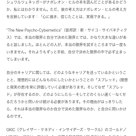
シュワルツェネッガーがナポレオン・ヒルの本を読んだことがあるかどう
か、私にはわかりません。ただ、彼の考え方はナポレオン・ヒルの考え方
を反映しています：「心に描き、信じたことは、実現できる。」
“The New Psycho-Cybernetics”（仮邦訳：新・サイコ・サイバネティク
ス）では、本当の限界と自分で決めた限界とでは、かなり大きな違いがあ
ると話しました。ほとんどの人が、本当の限界を試すところまでは一度も
いきません。それよりもずっと手前、自分で決めた限界の中で必ず止まっ
てしまいます。
自分のキャリアに関しては、どのようなキャリアを送っているかというこ
とと、理想的にはどんなものにしたいかということの「スプレッド」(理想
と現実の差)を常に評価していく必要があります。そしてなぜ「スプレッ
ド」が存在するのか、どのようにしたら―そしてどのくらい速く―なくせ
るだろうかと問いかけ続ける必要があります。その理由がはっきりした
ら、それは本当の限界なのか自分で決めた限界なのか、と自分に問いかけ
るのです。
GKIC（グレイザー・ケネディ・インサイダーズ・サークル）のゴールド／