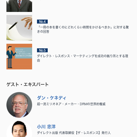
No.4
「一冊の本を書くのにどれくらい時間をかけるべきか」に対する驚
きの回答
No.5
ダイレクト・レスポンス・マーケティングを成功の拠り所とする理
由
ゲスト・エキスパート
ダン・ケネディ
超一流ミリオネア・メーカー・DRMの世界的権威
小川 忠洋
ダイレクト出版 代表取締役【ザ・レスポンス】発行人