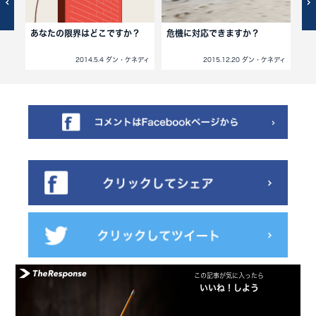
？
あなたの限界はどこですか？
危機に対応できますか？
死
ア
ネディ
2014.5.4 ダン・ケネディ
2015.12.20 ダン・ケネディ
この記事が気に入ったら
いいね！しよう