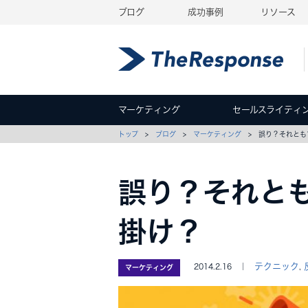
ブログ
成功事例
リソース
マーケティング
セールスライティ
トップ
>
ブログ
>
マーケティング
> 誤り？それとも
誤り？それと
掛け？
テクニック
2014.2.16 ｜
,
マーケティング