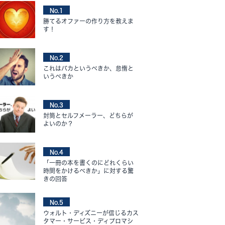
No.1
勝てるオファーの作り方を教えま
す！
No.2
これはバカというべきか、怠惰と
いうべきか
No.3
封筒とセルフメーラー、どちらが
よいのか？
No.4
「一冊の本を書くのにどれくらい
時間をかけるべきか」に対する驚
きの回答
No.5
ウォルト・ディズニーが信じるカス
タマー・サービス・ディプロマシ