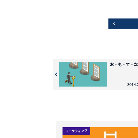
お・も・て・な
2014.
マーケティング