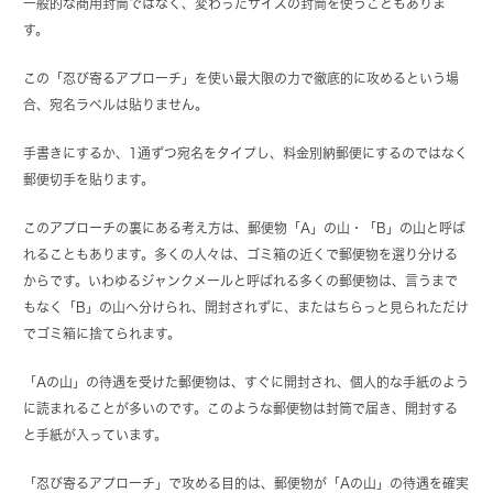
一般的な商用封筒ではなく、変わったサイズの封筒を使うこともありま
す。
この「忍び寄るアプローチ」を使い最大限の力で徹底的に攻めるという場
合、宛名ラベルは貼りません。
手書きにするか、1通ずつ宛名をタイプし、料金別納郵便にするのではなく
郵便切手を貼ります。
このアプローチの裏にある考え方は、郵便物「A」の山・「B」の山と呼ば
れることもあります。多くの人々は、ゴミ箱の近くで郵便物を選り分ける
からです。いわゆるジャンクメールと呼ばれる多くの郵便物は、言うまで
もなく「B」の山へ分けられ、開封されずに、またはちらっと見られただけ
でゴミ箱に捨てられます。
「Aの山」の待遇を受けた郵便物は、すぐに開封され、個人的な手紙のよう
に読まれることが多いのです。このような郵便物は封筒で届き、開封する
と手紙が入っています。
「忍び寄るアプローチ」で攻める目的は、郵便物が「Aの山」の待遇を確実