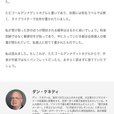
た。
ただゴールデンナゲットホテルと書いてあり、封筒には宛名ラベルでは無
く、タイプライターで住所が書かれていました。
私が受け取った形のほうが開封される確率ははるかに高いでしょう。料金
別納ではなく郵便切手が貼ってあり、中に入っていた手紙は会長個人の便
箋が使われていて、私個人に宛てて書かれたものでした。
私は読みました。もしこれが、ただゴールデンナゲットホテルからで、中
身が手紙ではなくパンフレットだったら、おそらく読まずに捨てていたで
しょう。
ダン・ケネディ
ダン・ケネディは、毎年100万人以上の中小企業、大企業のビジネスオー
ナーや起業家に影響を与え、世界一多くの億万長者を生みだしている。そ
んな彼のことを、アメリカで最も億万長者を生んだ人として、「億万長者
メーカー」と呼ぶ人もいれば、「21世紀のナポレオンヒル」と呼ぶ人も
いる。 「日本一のマーケッター」にも選ばれた神田昌典氏も、彼の著書