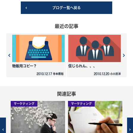
ブログ一覧へ戻る
最近の記事
物販用コピー？
信じられん、、、
2010.12.17 寺本隆裕
2010.12.20 小川忠洋
関連記事
マーケティング
マーケティング
マ