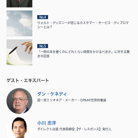
No.4
ウォルト・ディズニーが信じるカスタマー・サービス・ディプロマ
シーとは？
No.5
「一冊の本を書くのにどれくらい時間をかけるべきか」に対する驚
きの回答
ゲスト・エキスパート
ダン・ケネディ
超一流ミリオネア・メーカー・DRMの世界的権威
小川 忠洋
ダイレクト出版 代表取締役【ザ・レスポンス】発行人