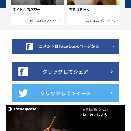
ます
タイトルのパワー
古き良き日々
売
チ
ネディ
2014.3.23 ダン・ケネディ
2017.8.20 ダン・ケネディ
この記事が気に入ったら
いいね！しよう