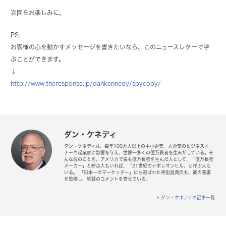
次回をお楽しみに。
PS:
お客様の心を動かすメッセージを書きたいなら、このニュースレターで学
ぶことができます。
↓
http://www.theresponse.jp/dankennedy/spycopy/
ダン・ケネディ
ダン・ケネディは、毎年100万人以上の中小企業、大企業のビジネスオー
ナーや起業家に影響を与え、世界一多くの億万長者を生みだしている。そ
んな彼のことを、アメリカで最も億万長者を生んだ人として、「億万長者
メーカー」と呼ぶ人もいれば、「21世紀のナポレオンヒル」と呼ぶ人も
いる。 「日本一のマーケッター」にも選ばれた神田昌典氏も、彼の著書
を監修し、絶賛のコメントを寄せている。
ダン・ケネディの記事一覧