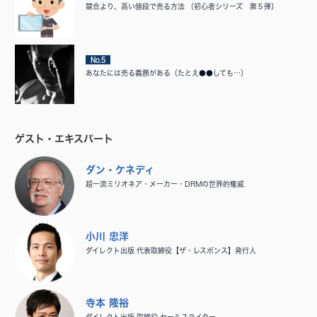
競合より、高い値段で売る方法 （初心者シリーズ 第５弾）
No.5
あなたには売る義務がある（たとえ●●しても…）
ゲスト・エキスパート
ダン・ケネディ
超一流ミリオネア・メーカー・DRMの世界的権威
小川 忠洋
ダイレクト出版 代表取締役【ザ・レスポンス】発行人
寺本 隆裕