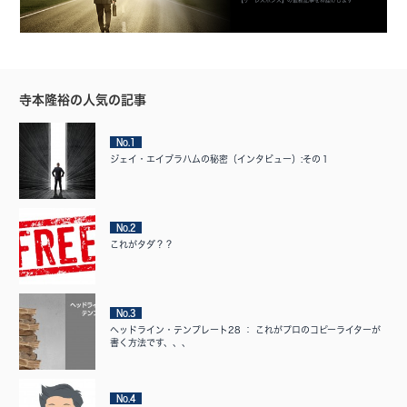
【ザ・レスポンス】の最新記事をお届けします
寺本隆裕の人気の記事
No.1
ジェイ・エイブラハムの秘密（インタビュー）:その１
No.2
これがタダ？？
No.3
ヘッドライン・テンプレート28 ： これがプロのコピーライターが
書く方法です、、、
No.4