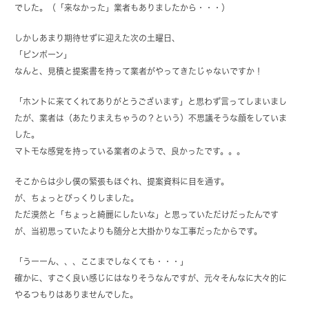
でした。（「来なかった」業者もありましたから・・・）
しかしあまり期待せずに迎えた次の土曜日、
「ピンポーン」
なんと、見積と提案書を持って業者がやってきたじゃないですか！
「ホントに来てくれてありがとうございます」と思わず言ってしまいまし
たが、業者は（あたりまえちゃうの？という）不思議そうな顔をしていま
した。
マトモな感覚を持っている業者のようで、良かったです。。。
そこからは少し僕の緊張もほぐれ、提案資料に目を通す。
が、ちょっとびっくりしました。
ただ漠然と「ちょっと綺麗にしたいな」と思っていただけだったんです
が、当初思っていたよりも随分と大掛かりな工事だったからです。
「うーーん、、、ここまでしなくても・・・」
確かに、すごく良い感じにはなりそうなんですが、元々そんなに大々的に
やるつもりはありませんでした。