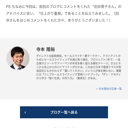
PS ちなみに今回は、前回のブログにコメントをくれた「田井景子さん」の
アドバイスに従い、「仕上がり重視」であることを伝えてみました。（田
井さんをはじめコメントをくれた方々、ありがとうございました！）
寺本 隆裕
ダイレクト出版取締役。セールスライター兼マーケター。クライアントの
ためにセールスライティングを請け負う場合、プロジェクト1件で、一流
企業のエリートサラリーマンの年収を軽く超える額をチャージ。さらにそ
こから売上からのロイヤリティがかかる。これほど日本で最高クラスの料
金設定にもかかわらず「書いてください」という人が後を絶たない。著書
には『ウェブセールスライティング習得ハンドブック』『ダン・ケネディ
から学ぶ「稼ぐ社長」の作り方』（集英社）がある。
寺本隆裕の記事一覧
ブログ一覧へ戻る