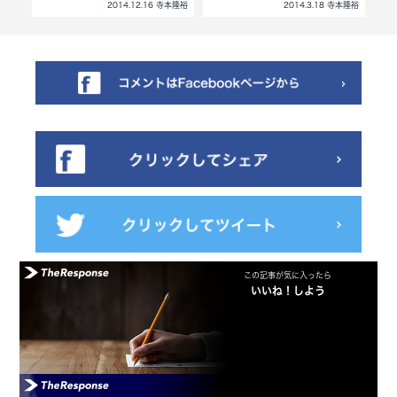
寺本隆裕
2014.12.16 寺本隆裕
2014.3.18 寺本隆裕
この記事が気に入ったら
いいね！しよう