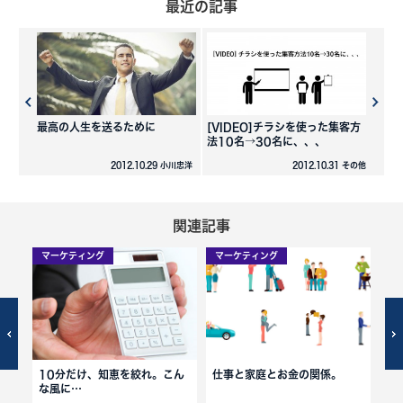
最近の記事
最高の人生を送るために
[VIDEO]チラシを使った集客方
法10名→30名に、、、
2012.10.29 小川忠洋
2012.10.31 その他
関連記事
マーケティング
マーケティング
マ
10分だけ、知恵を絞れ。こん
仕事と家庭とお金の関係。
こ
な風に…