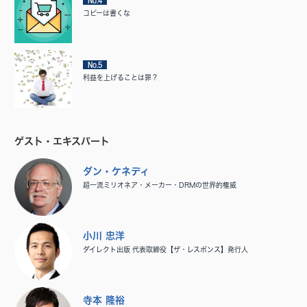
No.4
コピーは書くな
No.5
利益を上げることは罪？
ゲスト・エキスパート
ダン・ケネディ
超一流ミリオネア・メーカー・DRMの世界的権威
小川 忠洋
ダイレクト出版 代表取締役【ザ・レスポンス】発行人
寺本 隆裕