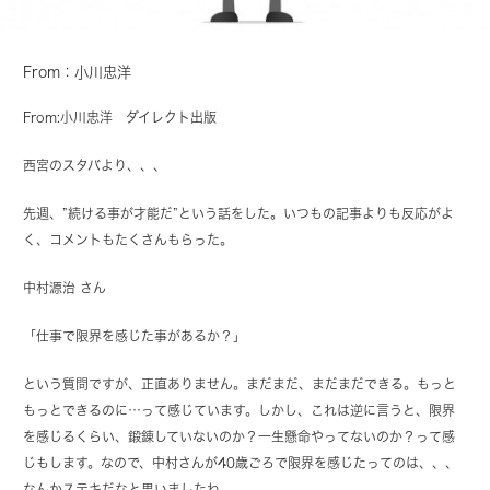
From：小川忠洋
From:
小川忠洋
ダイレクト出版
西宮のスタバより、、、
先週、”続ける事が才能だ”という話をした。いつもの記事よりも反応がよ
く、コメントもたくさんもらった。
中村源治 さん
「仕事で限界を感じた事があるか？」
という質問ですが、正直ありません。まだまだ、まだまだできる。もっと
もっとできるのに…って感じています。しかし、これは逆に言うと、限界
を感じるくらい、鍛錬していないのか？一生懸命やってないのか？って感
じもします。なので、中村さんが40歳ごろで限界を感じたってのは、、、
なんかステキだなと思いましたね。