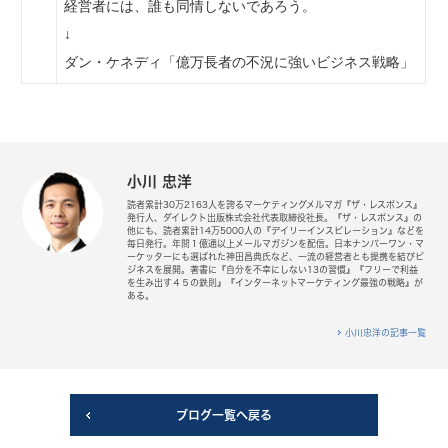
経営者には、誰も同情しないであろう。
↓
ダン・ケネディ「億万長者の不況に強いビジネス戦略」
小川 忠洋
読者累計30万2163人を誇るマーケティングメルマガ『ザ・レスポンス』
発行人、ダイレクト出版株式会社代表取締役社長。『ザ・レスポンス』の
他にも、読者累計14万5000人の『デイリーインスピレーション』などを
毎日発行。年間１億通以上メールマガジンを配信。日本ナンバーワン・マ
ーケッターにも選ばれた神田昌典氏など、一流の経営者とも提携を結びビ
ジネスを展開。著書に『自分を不幸にしない13の習慣』『フリーで利益
を生み出す４５の鉄則』『インターネットマーケティング最強の戦略』が
ある。
小川忠洋の記事一覧
ブログ一覧へ戻る