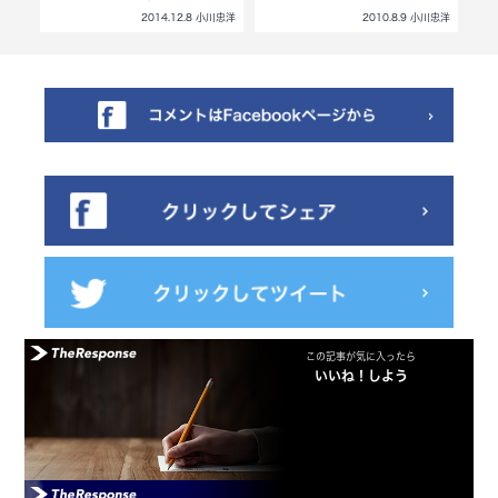
小川忠洋
2014.12.8 小川忠洋
2010.8.9 小川忠洋
この記事が気に入ったら
いいね！しよう