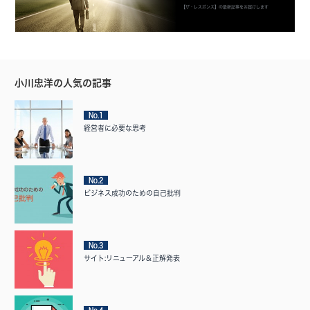
【ザ・レスポンス】の最新記事をお届けします
小川忠洋の人気の記事
No.1
経営者に必要な思考
No.2
ビジネス成功のための自己批判
No.3
サイト:リニューアル＆正解発表