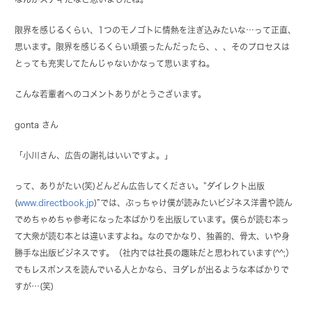
限界を感じるくらい、1つのモノゴトに情熱を注ぎ込みたいな…って正直、
思います。限界を感じるくらい頑張ったんだったら、、、そのプロセスは
とっても充実してたんじゃないかなって思いますね。
こんな若輩者へのコメントありがとうございます。
gonta さん
「小川さん、広告の謝礼はいいですよ。」
って、ありがたい(笑)どんどん広告してください。”ダイレクト出版
(
www.directbook.jp
)”では、ぶっちゃけ僕が読みたいビジネス洋書や読ん
でめちゃめちゃ参考になった本ばかりを出版しています。僕らが読む本っ
て大衆が読む本とは違いますよね。なのでかなり、独善的、骨太、いや身
勝手な出版ビジネスです。（社内では社長の趣味だと思われています(^^;）
でもレスポンスを読んでいる人とかなら、ヨダレが出るような本ばかりで
すが…(笑)