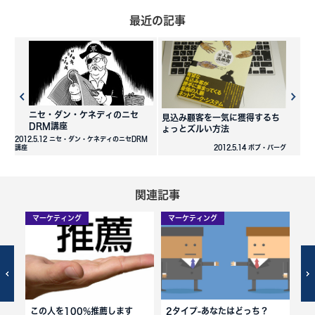
最近の記事
ニセ・ダン・ケネディのニセ
見込み顧客を一気に獲得するち
DRM講座
ょっとズルい方法
2012.5.12 ニセ・ダン・ケネディのニセDRM
講座
2012.5.14 ボブ・バーグ
関連記事
マーケティング
マーケティング
マ
この人を100%推薦します
2タイプ-あなたはどっち？
そ