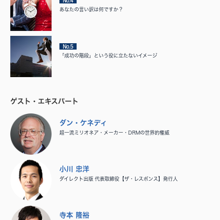
No.4
あなたの言い訳は何ですか？
No.5
「成功の階段」という役に立たないイメージ
ゲスト・エキスパート
ダン・ケネディ
超一流ミリオネア・メーカー・DRMの世界的権威
小川 忠洋
ダイレクト出版 代表取締役【ザ・レスポンス】発行人
寺本 隆裕