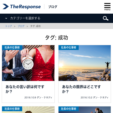
ブログ
カテゴリーを選択する
トップ
>
ブログ
> タグ: 成功
タグ: 成功
社長の仕事術
社長の仕事術
あなたの言い訳は何です
あなたの限界はどこです
か？
か？
2016.10.9 ダン・ケネディ
2016.10.2 ダン・ケネディ
社長の仕事術
社長の仕事術