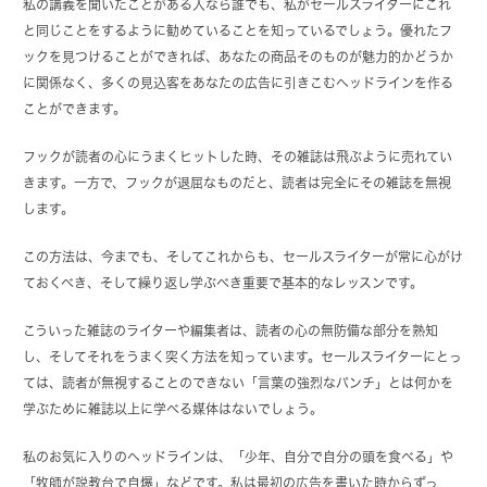
私の講義を聞いたことがある人なら誰でも、私がセールスライターにこれ
と同じことをするように勧めていることを知っているでしょう。優れたフ
ックを見つけることができれば、あなたの商品そのものが魅力的かどうか
に関係なく、多くの見込客をあなたの広告に引きこむヘッドラインを作る
ことができます。
フックが読者の心にうまくヒットした時、その雑誌は飛ぶように売れてい
きます。一方で、フックが退屈なものだと、読者は完全にその雑誌を無視
します。
この方法は、今までも、そしてこれからも、セールスライターが常に心がけ
ておくべき、そして繰り返し学ぶべき重要で基本的なレッスンです。
こういった雑誌のライターや編集者は、読者の心の無防備な部分を熟知
し、そしてそれをうまく突く方法を知っています。セールスライターにとっ
ては、読者が無視することのできない「言葉の強烈なパンチ」とは何かを
学ぶために雑誌以上に学べる媒体はないでしょう。
私のお気に入りのヘッドラインは、「少年、自分で自分の頭を食べる」や
「牧師が説教台で自爆」などです。私は最初の広告を書いた時からずっ