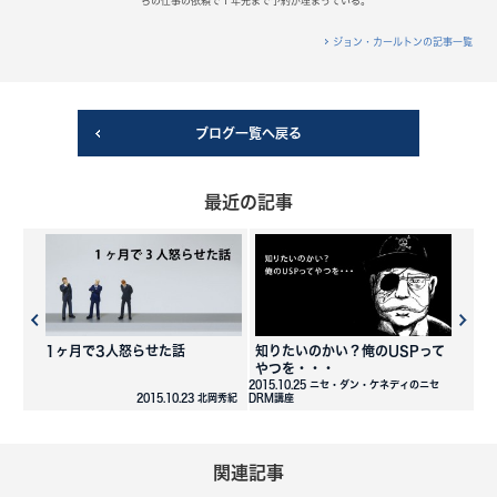
らの仕事の依頼で１年先まで予約が埋まっている。
ジョン・カールトンの記事一覧
ブログ一覧へ戻る
最近の記事
1ヶ月で3人怒らせた話
知りたいのかい？俺のUSPって
やつを・・・
2015.10.25 ニセ・ダン・ケネディのニセ
2015.10.23 北岡秀紀
DRM講座
関連記事