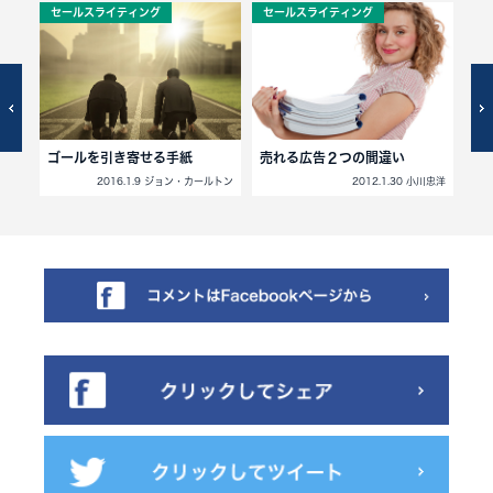
セールスライティング
セールスライティング
セ
編）
ゴールを引き寄せる手紙
売れる広告２つの間違い
自
2016.1.9 ジョン・カールトン
2012.1.30 小川忠洋
ルトン