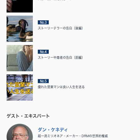
No.3
ストーリーテラーの告白（後編）
No.4
ストーリー中毒者の告白（前編）
No.5
優れた営業マンは良い人生を送る
ゲスト・エキスパート
ダン・ケネディ
超一流ミリオネア・メーカー・DRMの世界的権威