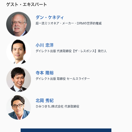
ゲスト・エキスパート
ダン・ケネディ
超一流ミリオネア・メーカー・DRMの世界的権威
小川 忠洋
ダイレクト出版 代表取締役【ザ・レスポンス】発行人
寺本 隆裕
ダイレクト出版 取締役 セールスライター
北岡 秀紀
ひみつきちJ株式会社 代表取締役