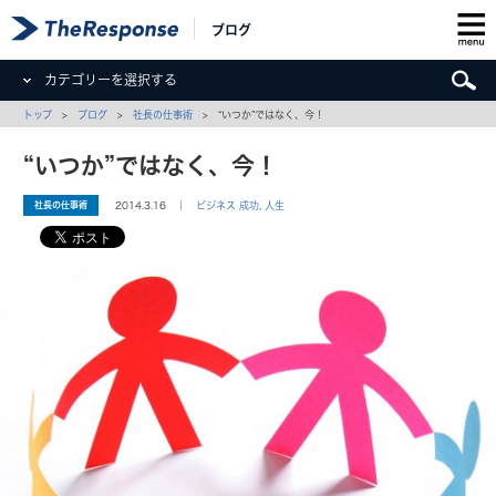
ブログ
カテゴリーを選択する
トップ
>
ブログ
>
社長の仕事術
> “いつか”ではなく、今！
“いつか”ではなく、今！
社長の仕事術
2014.3.16 ｜
ビジネス 成功
,
人生