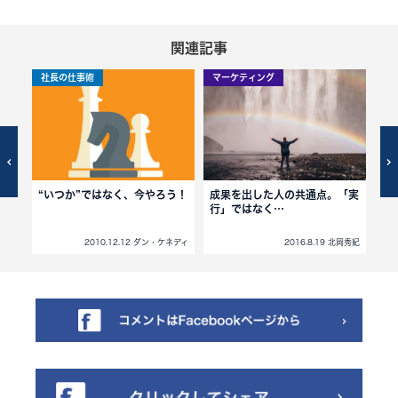
関連記事
社長の仕事術
マーケティング
社
レ
“いつか”ではなく、今やろう！
成果を出した人の共通点。「実
ス
する
行」ではなく…
ネディ
2010.12.12 ダン・ケネディ
2016.8.19 北岡秀紀