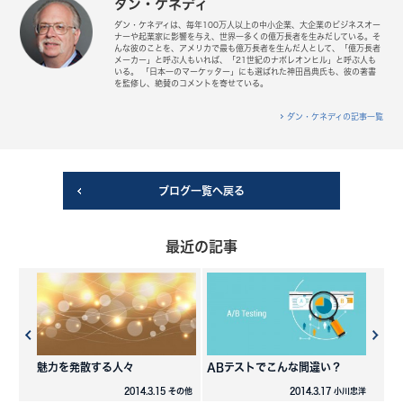
ダン・ケネディ
ダン・ケネディは、毎年100万人以上の中小企業、大企業のビジネスオー
ナーや起業家に影響を与え、世界一多くの億万長者を生みだしている。そ
んな彼のことを、アメリカで最も億万長者を生んだ人として、「億万長者
メーカー」と呼ぶ人もいれば、「21世紀のナポレオンヒル」と呼ぶ人も
いる。 「日本一のマーケッター」にも選ばれた神田昌典氏も、彼の著書
を監修し、絶賛のコメントを寄せている。
ダン・ケネディの記事一覧
ブログ一覧へ戻る
最近の記事
魅力を発散する人々
ABテストでこんな間違い？
2014.3.15 その他
2014.3.17 小川忠洋