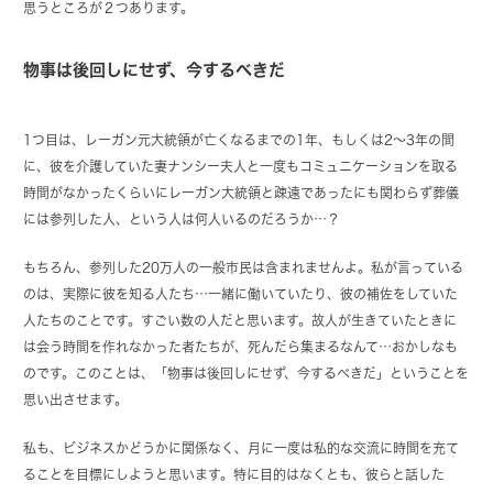
思うところが２つあります。
物事は後回しにせず、今するべきだ
1つ目は、レーガン元大統領が亡くなるまでの1年、もしくは2～3年の間
に、彼を介護していた妻ナンシー夫人と一度もコミュニケーションを取る
時間がなかったくらいにレーガン大統領と疎遠であったにも関わらず葬儀
には参列した人、という人は何人いるのだろうか…？
もちろん、参列した20万人の一般市民は含まれませんよ。私が言っている
のは、実際に彼を知る人たち…一緒に働いていたり、彼の補佐をしていた
人たちのことです。すごい数の人だと思います。故人が生きていたときに
は会う時間を作れなかった者たちが、死んだら集まるなんて…おかしなも
のです。このことは、「物事は後回しにせず、今するべきだ」ということを
思い出させます。
私も、ビジネスかどうかに関係なく、月に一度は私的な交流に時間を充て
ることを目標にしようと思います。特に目的はなくとも、彼らと話した