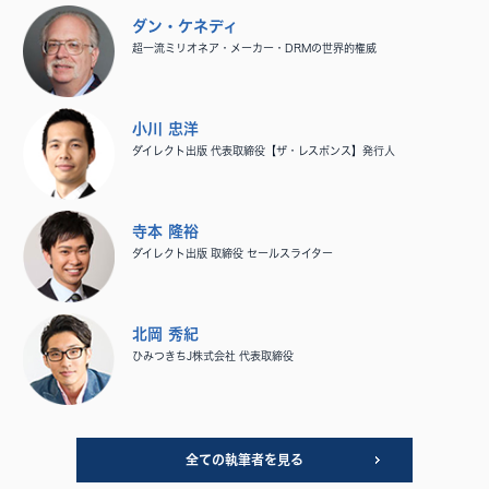
ダン・ケネディ
超一流ミリオネア・メーカー・DRMの世界的権威
小川 忠洋
ダイレクト出版 代表取締役【ザ・レスポンス】発行人
寺本 隆裕
ダイレクト出版 取締役 セールスライター
北岡 秀紀
ひみつきちJ株式会社 代表取締役
全ての執筆者を見る