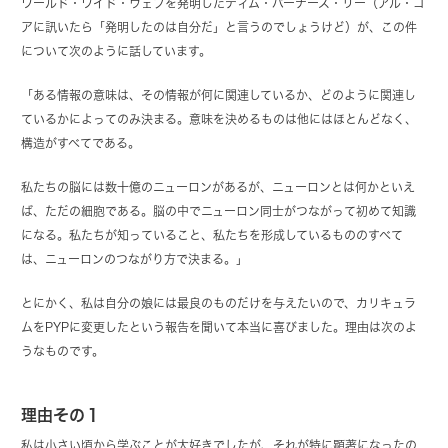
ワールド・ワイド・ウェブを発明したティム・バーナーズ・リー（アル・ゴ
アに訊いたら「発明したのは自分だ」と言うのでしょうけど）が、この件
について次のように話しています。
「ある情報の意味は、その情報が何に関連しているか、どのように関連し
ているかによってのみ決まる。意味を決めるものは他にはほとんどなく、
構造がすべてである。
私たちの脳には数十億のニューロンがあるが、ニューロンとは何かといえ
ば、ただの細胞である。脳の中でニューロン同士がつながって初めて知識
になる。私たちが知っていること、私たちを形成しているもののすべて
は、ニューロンのつながり方で決まる。」
とにかく、私は自分の娘には最良のものだけを与えたいので、カリキュラ
ムをPYPに変更したという報告を聞いて本当に喜びました。理由は次のよ
うなものです。
理由その１
私は小さい頃から学ぶことが大好きでしたが、それが特に顕著になったの