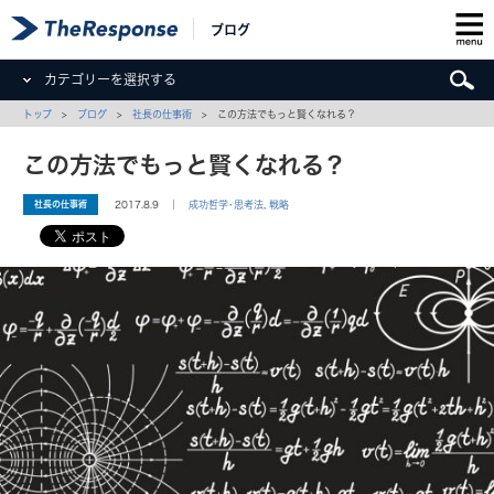
ブログ
カテゴリーを選択する
トップ
>
ブログ
>
社長の仕事術
> この方法でもっと賢くなれる？
この方法でもっと賢くなれる？
社長の仕事術
2017.8.9 ｜
成功哲学･思考法
,
戦略