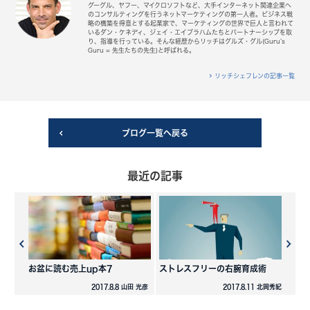
グーグル、ヤフー、マイクロソフトなど、大手インターネット関連企業へ
のコンサルティングを行うネットマーケティングの第一人者。ビジネス戦
略の構築を得意とする起業家で、マーケティングの世界で巨人と言われて
いるダン・ケネディ、ジェイ・エイブラハムたちとパートナーシップを取
り、指導を行っている。そんな経歴からリッチはグルズ・グル(Guru’s
Guru = 先生たちの先生)と呼ばれる。
リッチシェフレンの記事一覧
ブログ一覧へ戻る
最近の記事
お盆に読む売上up本7
ストレスフリーの右腕育成術
2017.8.8 山田 光彦
2017.8.11 北岡秀紀