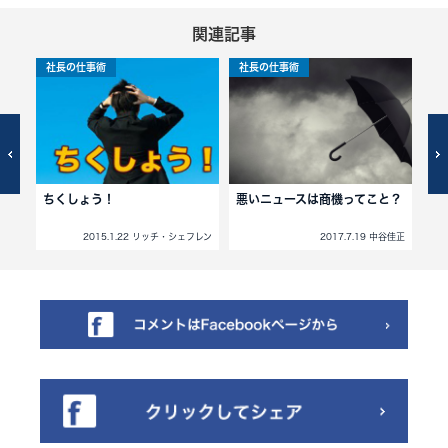
関連記事
社長の仕事術
社長の仕事術
社
前
ちくしょう！
悪いニュースは商機ってこと？
パ
フレン
2015.1.22 リッチ・シェフレン
2017.7.19 中谷佳正