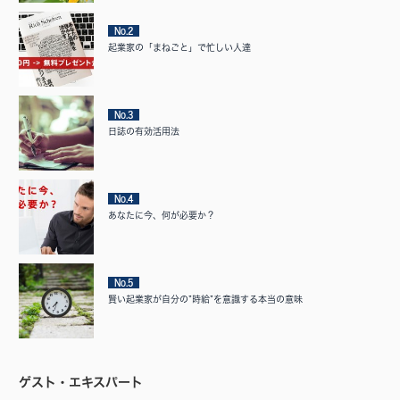
No.2
起業家の「まねごと」で忙しい人達
No.3
日誌の有効活用法
No.4
あなたに今、何が必要か？
No.5
賢い起業家が自分の”時給”を意識する本当の意味
ゲスト・エキスパート