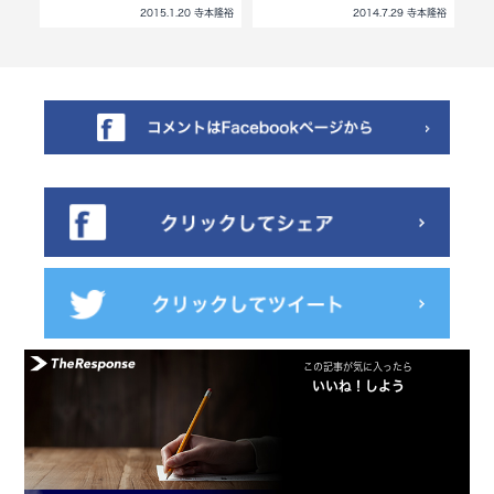
2015.1.20 寺本隆裕
2014.7.29 寺本隆裕
寺本隆裕
この記事が気に入ったら
いいね！しよう