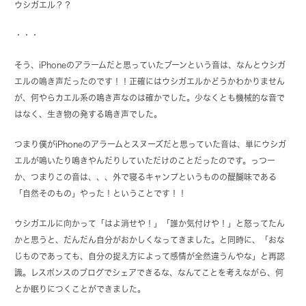
ウシガエル？？
・・・
そう、iPhoneのアラームだと思っていたブーンという音は、なんとウシガ
エルの鳴き声だったのです！！正確にはウシガエルかどうかわかりません
が、何やらカエル系の鳴き声なのは確かでした。少なくとも機械的な音で
はなく、生き物の発する鳴き声でした。
つまり僕がiPhoneのアラームとスヌーズだと思っていた音は、単にウシガ
エルが鳴いたり鳴きやんだりしていただけのことだったのです。っつー
か、つまりこの音は、、、外で寝るキャンプというものの醍醐味である
「自然そのもの」やった！ということです！！
ウシガエルに向かって「はよ消せや！」「誰か気付けや！」と怒ってたん
かと思うと、だんだん自分がおかしくなってきました。と同時に、「おな
じものであっても、自分の捉え方によって感情が全然違うんやな」と再認
識。レスポンスのブログでシェアできるな、なんてことを考えながら、何
とか眠りにつくことができました。