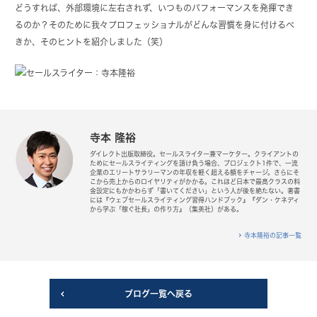
どうすれば、外部環境に左右されず、いつものパフォーマンスを発揮でき
るのか？そのために我々プロフェッショナルがどんな習慣を身に付けるべ
きか、そのヒントを紹介しました（笑）
寺本 隆裕
ダイレクト出版取締役。セールスライター兼マーケター。クライアントの
ためにセールスライティングを請け負う場合、プロジェクト1件で、一流
企業のエリートサラリーマンの年収を軽く超える額をチャージ。さらにそ
こから売上からのロイヤリティがかかる。これほど日本で最高クラスの料
金設定にもかかわらず「書いてください」という人が後を絶たない。著書
には『ウェブセールスライティング習得ハンドブック』『ダン・ケネディ
から学ぶ「稼ぐ社長」の作り方』（集英社）がある。
寺本隆裕の記事一覧
ブログ一覧へ戻る