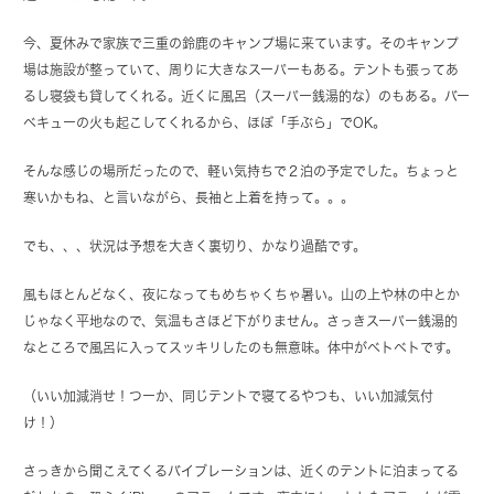
今、夏休みで家族で三重の鈴鹿のキャンプ場に来ています。そのキャンプ
場は施設が整っていて、周りに大きなスーパーもある。テントも張ってあ
るし寝袋も貸してくれる。近くに風呂（スーパー銭湯的な）のもある。バー
ベキューの火も起こしてくれるから、ほぼ「手ぶら」でOK。
そんな感じの場所だったので、軽い気持ちで２泊の予定でした。ちょっと
寒いかもね、と言いながら、長袖と上着を持って。。。
でも、、、状況は予想を大きく裏切り、かなり過酷です。
風もほとんどなく、夜になってもめちゃくちゃ暑い。山の上や林の中とか
じゃなく平地なので、気温もさほど下がりません。さっきスーパー銭湯的
なところで風呂に入ってスッキリしたのも無意味。体中がベトベトです。
（いい加減消せ！つーか、同じテントで寝てるやつも、いい加減気付
け！）
さっきから聞こえてくるバイブレーションは、近くのテントに泊まってる