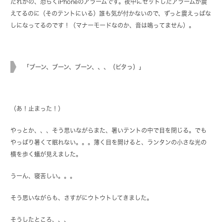
だれかの、恐らくiPhoneのアラームです。夜中にセットしたアラームが震
えてるのに（そのテントにいる）誰も気が付かないので、ずっと震えっぱな
しになってるのです！（マナーモードなのか、音は鳴ってません）。
「ブーン、ブーン、ブーン、、、（ピタっ）」
（あ！止まった！）
やっとか、、、そう思いながらまた、暑いテントの中で目を閉じる。でも
やっぱり暑くて眠れない。。。薄く目を開けると、ランタンの小さな光の
横を歩く蟻が見えました。
うーん、寝苦しい。。。
そう思いながらも、さすがにウトウトしてきました。
そうしたところ、、、