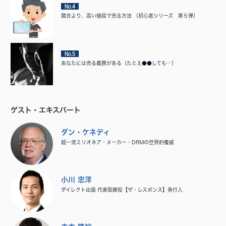
No.4
競合より、高い値段で売る方法 （初心者シリーズ 第５弾）
No.5
あなたには売る義務がある（たとえ●●しても…）
ゲスト・エキスパート
ダン・ケネディ
超一流ミリオネア・メーカー・DRMの世界的権威
小川 忠洋
ダイレクト出版 代表取締役【ザ・レスポンス】発行人