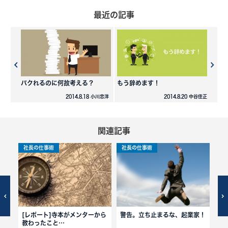
最近の記事
パクれるのに何故考える？
もう辞めます！
2014.8.18 小川忠洋
2014.8.20 中谷佳正
関連記事
社長の仕事術
社長の仕事術
社
[レポート]寺本がメンターから
警告。立ち止まるな、起業家！
あ
教わったこと…
「