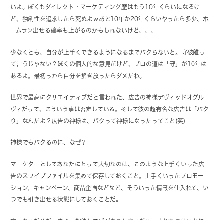
いよ。ぼくもダイレクト・マーケティング歴はもう10年くらいになるけ
ど、独創性を追求したら死ぬよｗあと10年か20年くらいやったら多少、ホ
ームラン出せる確率も上がるのかもしれないけど、、、
少なくとも、自分が上手くできるようになるまでパクらないと。守破離っ
て言うじゃない？ぼくの個人的な意見だけど、プロの道は「守」が10年は
あるよ。最初っから自分を解き放ったらダメだわ。
世界で最高にクリエイティブだと言われた、広告の神様デヴィッドオグル
ヴィだって、こういう事は否定している。そして彼の超有名な広告は「パク
り」なんだよ？広告の神様は、パクって神様になったってこと(笑)
神様でもパクるのに、なぜ？
マーケターとしてあなたにとって大切なのは、このような上手くいった広
告のスワイプファイルを集めて保存しておくこと。上手くいったプロモー
ション、キャンペーン、商品企画などなど、そういった情報を仕入れて、い
つでも引き出せる状態にしておくことだ。