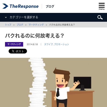
ブログ
カテゴリーを選択する
トップ
>
ブログ
>
マーケティング
> パクれるのに何故考える？
パクれるのに何故考える？
マーケティング
2014.8.18 ｜
スワイプ
,
プロモーション