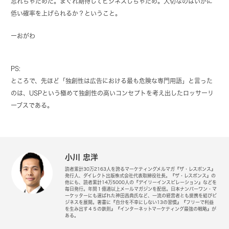
忘れちゃだめだ。まぐれ期待してビジネスしちゃだめ。大切なのはいかに
低い確率を上げられるか？ということ。
ーおがわ
PS:
ところで、先ほど「独創性は広告における最も危険な専門用語」と言った
のは、USPという極めて独創性の高いコンセプトを考え出したロッサーリ
ーブスである。
小川 忠洋
読者累計30万2163人を誇るマーケティングメルマガ『ザ・レスポンス』
発行人、ダイレクト出版株式会社代表取締役社長。『ザ・レスポンス』の
他にも、読者累計14万5000人の『デイリーインスピレーション』などを
毎日発行。年間１億通以上メールマガジンを配信。日本ナンバーワン・マ
ーケッターにも選ばれた神田昌典氏など、一流の経営者とも提携を結びビ
ジネスを展開。著書に『自分を不幸にしない13の習慣』『フリーで利益
を生み出す４５の鉄則』『インターネットマーケティング最強の戦略』が
ある。