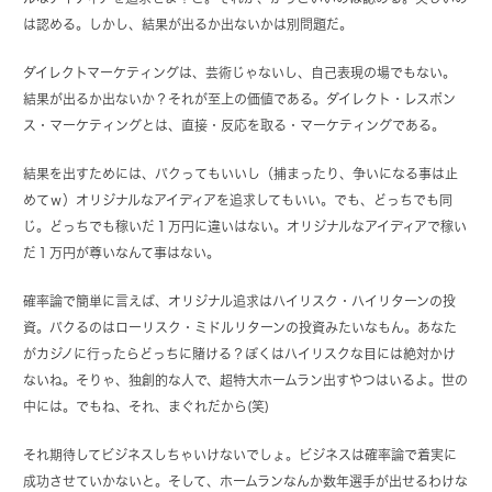
は認める。しかし、結果が出るか出ないかは別問題だ。
ダイレクトマーケティングは、芸術じゃないし、自己表現の場でもない。
結果が出るか出ないか？それが至上の価値である。ダイレクト・レスポン
ス・マーケティングとは、直接・反応を取る・マーケティングである。
結果を出すためには、パクってもいいし（捕まったり、争いになる事は止
めてｗ）オリジナルなアイディアを追求してもいい。でも、どっちでも同
じ。どっちでも稼いだ１万円に違いはない。オリジナルなアイディアで稼い
だ１万円が尊いなんて事はない。
確率論で簡単に言えば、オリジナル追求はハイリスク・ハイリターンの投
資。パクるのはローリスク・ミドルリターンの投資みたいなもん。あなた
がカジノに行ったらどっちに賭ける？ぼくはハイリスクな目には絶対かけ
ないね。そりゃ、独創的な人で、超特大ホームラン出すやつはいるよ。世の
中には。でもね、それ、まぐれだから(笑)
それ期待してビジネスしちゃいけないでしょ。ビジネスは確率論で着実に
成功させていかないと。そして、ホームランなんか数年選手が出せるわけな