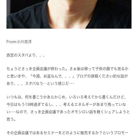
From:小川忠洋
西宮のスタバより、、、
ちょうどさっき企画会議が終わった。さぁ後は帰って子供の顔でも見るか
と思いきや、「今週、お盆なんで、、、」ブログの原稿ください的な話が
あり、、、スタバなう…という感じだ･･･
いつもは、何を書こうかあらかじめ、いろいろ考えてから書くんだけど、
今日はもう19時過ぎてるし、、、考えるエネルギーがあまり残っていな
い･･･なので、さっき企画会議であったオモシロい話を軽くシェアしようと
思う。
その企画会議ではあるセミナーをどのように販売するか？というプロモー