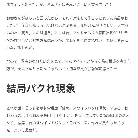
ネフィットだった。が、お客さんはそれがほしいと言っていた）
お客さんがほしいと言ったから、それに対応して作ろうと思った商品なわ
けだが、注意しなければいけない点がある。お客さんが「ほしい」と言う
ものと「買う」ものは違う。これは昔、マクドナルドの原田社長が「サラ
ダが食べたいとお客さんは言うが、出しても全然売れない」という名言に
つながるものだ。
なので、過去の売れた広告を見て、そのアイディアから商品の構成を考えた
方が、実は正解だったんじゃないか？的な空気が会議室に漂った…
結局パクれ現象
これが世に言う有名な超常現象「結局、スワイプパクれ現象」である。わ
れわれの小さな脳みそを5個も6個もかけあわせてしていた議論は水の泡と
なり、結局、昔のスワイプをパクってそれベースに作れば良かったじゃ
ん！という現象だ。