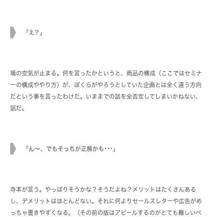
「え？」
場の空気が止まる。何を言ったかというと、商品の構成（ここではセミナ
ーの構成ややり方）が、ぼくらがやろうとしていた企画とは全く違う方向
だという事を言ったわけだ。いままでの話を全否定してしまいかねない、
話だ。
「ん～、でもそっちが正解かも･･･」
寺本が言う。やっぱりそうかな？そうだよね？メリットはたくさんある
し、デメリットはほとんどない。それに何よりセールスレターや広告がめ
っちゃ書きやすくなる。（その前の版はアピールするのがとても難しいベ