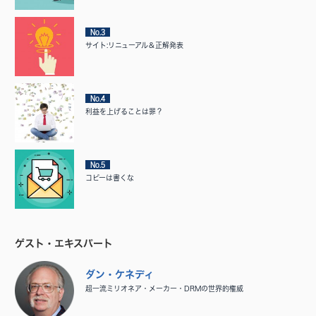
No.3
サイト:リニューアル＆正解発表
No.4
利益を上げることは罪？
No.5
コピーは書くな
ゲスト・エキスパート
ダン・ケネディ
超一流ミリオネア・メーカー・DRMの世界的権威