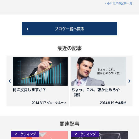
小川忠洋の記事一覧
ブログ一覧へ戻る
最近の記事
何に投資しますか？
ちょっ、これ、誰か止めろや
（怒）
2014.8.17 ダン・ケネディ
2014.8.19 寺本隆裕
関連記事
マーケティング
マーケティング
マ