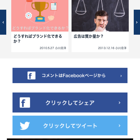
を公
どうすればブランド化できる
広告は質か量か？
コ
か？
小川忠洋
2010.5.27 小川忠洋
2013.12.16 小川忠洋