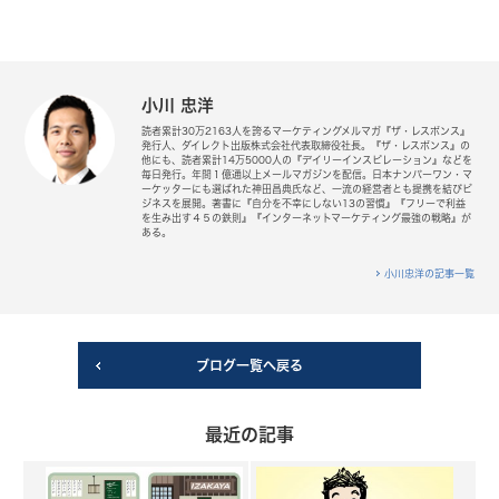
小川 忠洋
読者累計30万2163人を誇るマーケティングメルマガ『ザ・レスポンス』
発行人、ダイレクト出版株式会社代表取締役社長。『ザ・レスポンス』の
他にも、読者累計14万5000人の『デイリーインスピレーション』などを
毎日発行。年間１億通以上メールマガジンを配信。日本ナンバーワン・マ
ーケッターにも選ばれた神田昌典氏など、一流の経営者とも提携を結びビ
ジネスを展開。著書に『自分を不幸にしない13の習慣』『フリーで利益
を生み出す４５の鉄則』『インターネットマーケティング最強の戦略』が
ある。
小川忠洋の記事一覧
ブログ一覧へ戻る
最近の記事