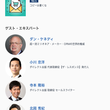
No.5
コピーは書くな
ゲスト・エキスパート
ダン・ケネディ
超一流ミリオネア・メーカー・DRMの世界的権威
小川 忠洋
ダイレクト出版 代表取締役【ザ・レスポンス】発行人
寺本 隆裕
ダイレクト出版 取締役 セールスライター
北岡 秀紀