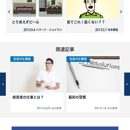
とりあえずビール
見てこれ！高くない？？
2013.5.4 ハワード・ジョイマン
2013.5.7 寺本隆裕
関連記事
社長の仕事術
社長の仕事術
社
にサ
経営者の仕事とは？
最初の習慣
究
小川忠洋
2012.6.25 小川忠洋
2014.1.6 小川忠洋