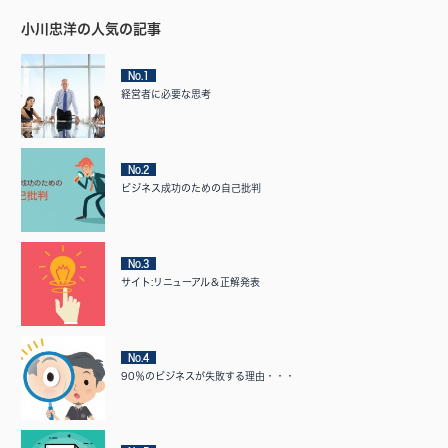
小川忠洋の人気の記事
No.1
経営者に必要な思考
No.2
ビジネス成功のための自己批判
No.3
サイト:リニューアル＆正解発表
No.4
90％のビジネスが失敗する理由・・・