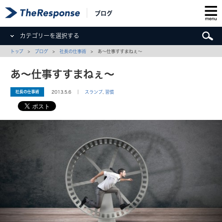
ブログ
カテゴリーを選択する
トップ
>
ブログ
>
社長の仕事術
> あ〜仕事すすまねぇ〜
あ〜仕事すすまねぇ〜
社長の仕事術
2013.5.6 ｜
スランプ
,
習慣