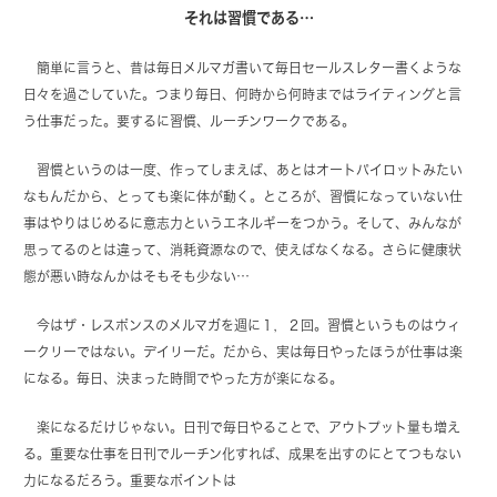
それは習慣である…
簡単に言うと、昔は毎日メルマガ書いて毎日セールスレター書くような
日々を過ごしていた。つまり毎日、何時から何時まではライティングと言
う仕事だった。要するに習慣、ルーチンワークである。
習慣というのは一度、作ってしまえば、あとはオートパイロットみたい
なもんだから、とっても楽に体が動く。ところが、習慣になっていない仕
事はやりはじめるに意志力というエネルギーをつかう。そして、みんなが
思ってるのとは違って、消耗資源なので、使えばなくなる。さらに健康状
態が悪い時なんかはそもそも少ない…
今はザ・レスポンスのメルマガを週に１，２回。習慣というものはウィ
ークリーではない。デイリーだ。だから、実は毎日やったほうが仕事は楽
になる。毎日、決まった時間でやった方が楽になる。
楽になるだけじゃない。日刊で毎日やることで、アウトプット量も増え
る。重要な仕事を日刊でルーチン化すれば、成果を出すのにとてつもない
力になるだろう。重要なポイントは