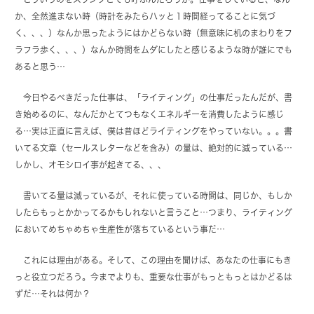
か、全然進まない時（時計をみたらハッと１時間経ってることに気づ
く、、、）なんか思ったようにはかどらない時（無意味に机のまわりをフ
ラフラ歩く、、、）なんか時間をムダにしたと感じるような時が誰にでも
あると思う…
今日やるべきだった仕事は、「ライティング」の仕事だったんだが、書
き始めるのに、なんだかとてつもなくエネルギーを消費したように感じ
る…実は正直に言えば、僕は昔ほどライティングをやっていない。。。書
いてる文章（セールスレターなどを含み）の量は、絶対的に減っている…
しかし、オモシロイ事が起きてる、、、
書いてる量は減っているが、それに使っている時間は、同じか、もしか
したらもっとかかってるかもしれないと言うこと…つまり、ライティング
においてめちゃめちゃ生産性が落ちているという事だ…
これには理由がある。そして、この理由を聞けば、あなたの仕事にもき
っと役立つだろう。今までよりも、重要な仕事がもっともっとはかどるは
ずだ…それは何か？