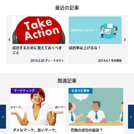
最近の記事
成功するために覚えておくべき
成約率は上げるな！
こと
2014.3.30 ダン・ケネディ
2014.4.1 寺本隆裕
関連記事
マーケティング
社長の仕事術
社
にサ
ダメなマーケ。良いマーケ。
究極の成功の秘訣？
マ