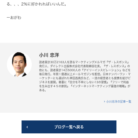
る、、、2％に好かれればいいんだ。
ーおがわ
小川 忠洋
読者累計30万2163人を誇るマーケティングメルマガ『ザ・レスポンス』
発行人、ダイレクト出版株式会社代表取締役社長。『ザ・レスポンス』の
他にも、読者累計14万5000人の『デイリーインスピレーション』などを
毎日発行。年間１億通以上メールマガジンを配信。日本ナンバーワン・マ
ーケッターにも選ばれた神田昌典氏など、一流の経営者とも提携を結びビ
ジネスを展開。著書に『自分を不幸にしない13の習慣』『フリーで利益
を生み出す４５の鉄則』『インターネットマーケティング最強の戦略』が
ある。
小川忠洋の記事一覧
ブログ一覧へ戻る