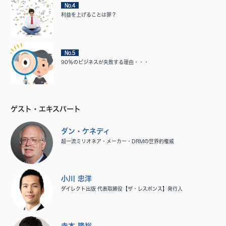
No.4
利益を上げることは罪？
No.5
90％のビジネスが失敗する理由・・・
ゲスト・エキスパート
ダン・ケネディ
超一流ミリオネア・メーカー・DRMの世界的権威
小川 忠洋
ダイレクト出版 代表取締役【ザ・レスポンス】発行人
寺本 隆裕