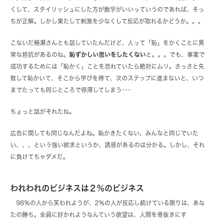
くして、スタイリッシュにした方が数字がいいっていうのであれば、そっ
ちが正解。しかし果たして刺激を少なくして反応が取れるかどうか。。。
こないだ楠瀬さんとも話していたんだけど、人って「恥」をかくことに異
常な抵抗があるのね。
恥ずかしい思いをしたくない
と。。。でも、事業で
成功するためには「恥かく」ことを恐れていたら絶対にムリ。さっさと失
敗して恥かいて、そこから学びを得て、次のステップに進まないと、いつ
までたっても同じところで停滞してしまう･･･
ちょっと話がそれたね。
広告に関しても同じなんだよね。恥かきたくない、みんなと同じでいた
い、、、という強い欲求というか、誘惑があるのは分かる。しかし、それ
に負けてちゃダメだ。
われわれのビジネスは２％のビジネス
98％の人から笑われようが、2％の人が反応し続けている限りは、あな
たの勝ち。全員に好かれようなんていう欲望は、人間を骨抜きにす