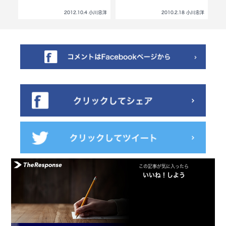
ワ
小川忠洋
2012.10.4 小川忠洋
2010.2.18 小川忠洋
この記事が気に入ったら
いいね！しよう