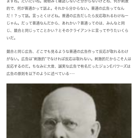
まずね。だいたいね。現物みて確認しないと分からないけどね、何が刺激
的で、何が普通かって話よ。それから分からない。普通の広告ってなん
だ！？って話。言っとくけどね。普通の広告だしたら反応取れるわけねー
じゃん。だって普通なんだから、あれかい？普通ってのは、みんなと同
じ、競合と同じってことかい？とそのクライアントに言ってやりたいくら
いだ。
競合と同じ広告、どこでも見るような普通の広告作って反応が取れるわけ
がない。広告は”刺激的”でなければ反応は取れない。刺激的だからこそ人は
反応するのだ。ちなみに大昔、誠実な広告で有名だったジョンEパワーズは
広告の原則を以下のように述べている･･･