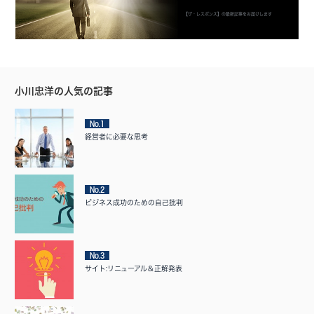
【ザ・レスポンス】の最新記事をお届けします
小川忠洋の人気の記事
No.1
経営者に必要な思考
No.2
ビジネス成功のための自己批判
No.3
サイト:リニューアル＆正解発表