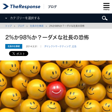
ブログ
カテゴリーを選択する
トップ
>
ブログ
>
社長の仕事術
> 2%か98%か？ーダメな社長の恐怖
2%か98%か？ーダメな社長の恐怖
社長の仕事術
2014.3.31 ｜
ダイレクトマーケティング
,
広告