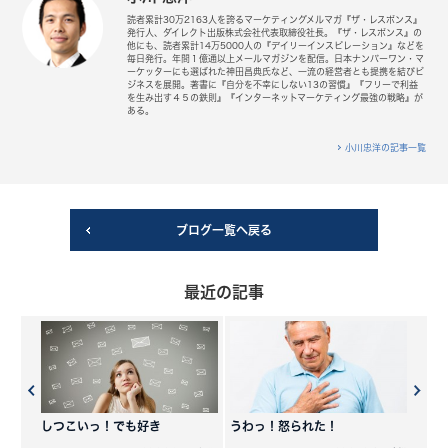
読者累計30万2163人を誇るマーケティングメルマガ『ザ・レスポンス』
発行人、ダイレクト出版株式会社代表取締役社長。『ザ・レスポンス』の
他にも、読者累計14万5000人の『デイリーインスピレーション』などを
毎日発行。年間１億通以上メールマガジンを配信。日本ナンバーワン・マ
ーケッターにも選ばれた神田昌典氏など、一流の経営者とも提携を結びビ
ジネスを展開。著書に『自分を不幸にしない13の習慣』『フリーで利益
を生み出す４５の鉄則』『インターネットマーケティング最強の戦略』が
ある。
小川忠洋の記事一覧
ブログ一覧へ戻る
最近の記事
しつこいっ！でも好き
うわっ！怒られた！