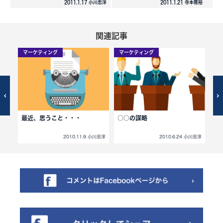
2011.1.17 小川忠洋
2011.1.21 寺本隆裕
関連記事
マーケティング
マーケティング
マ
た飲
最近、思うこと・・・
○○の謀略
1
小川忠洋
2010.11.9 小川忠洋
2010.6.24 小川忠洋