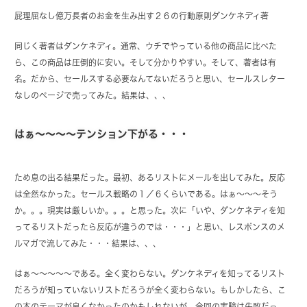
屁理屈なし億万長者のお金を生み出す２６の行動原則ダンケネディ著
同じく著者はダンケネディ。通常、ウチでやっている他の商品に比べた
ら、この商品は圧倒的に安い。そして分かりやすい。そして、著者は有
名。だから、セールスする必要なんてないだろうと思い、セールスレター
なしのページで売ってみた。結果は、、、
はぁ～～～～テンション下がる・・・
ため息の出る結果だった。最初、あるリストにメールを出してみた。反応
は全然なかった。セールス戦略の１／６くらいである。はぁ～～～そう
か。。。現実は厳しいか。。。と思った。次に「いや、ダンケネディを知
ってるリストだったら反応が違うのでは・・・」と思い、レスポンスのメ
ルマガで流してみた・・・結果は、、、
はぁ～～～～～である。全く変わらない。ダンケネディを知ってるリスト
だろうが知っていないリストだろうが全く変わらない。もしかしたら、こ
の本のテーマが良くなかったのかもしれないが、今回の実験は失敗だっ