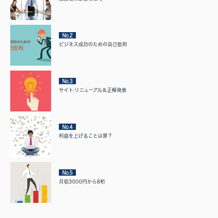
No.2
ビジネス成功のための自己批判
No.3
サイト:リニューアル＆正解発表
No.4
利益を上げることは罪？
No.5
月収3000円から8桁