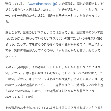
運営している。（
www.directbook.jp
）この事業は、海外の素晴らしいビ
ジネス書をもっと日本に入れたい、、（自分が読みたい・・）という、マ
ーケッターの観点から言えば、間違ったモチベーションから始まってい
る。
※ところで、出版のビジネスというのは腐っている。出版業界について知
れば知るほど、終わっているビジネスモデルの業界だという事を思い知ら
される。だって、本を作るのにめちゃめちゃ金がかかるのに、書店に卸し
ても、実際に現金が入ってくるのが、７ヶ月後とかだと言う。終わって
る・・・
その７ヶ月の間に、その本がヒットしたら、がんがん刷らないといけな
い。だから、在庫を作らなきゃいけない。そして、卸してもお金は入って
こない。だから、キャッシュをまわすのが大変だ。あげくの果てには、売
れなかった本が返品されてくる・・・返品されたら、受け取ったお金を返
さないといけない。しかも、その返品が４割とか当たり前だという・・・
終わってる（２回目）・・・
その返品のお金を払わなくていいようにするにはどうすればいいか？答え