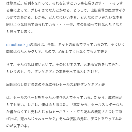
は簡単だ。新刊本を作って、それを卸すという事を繰り返す・・・そうす
る事によって、差し引きでなんとかなる。こうして、出版業界の魔のサイク
ルができあがる。しかも、どんなにいい本も、どんなにクソみたいな本も
同じような価格で売られている・・・一体、本の価値って何なんだ？など
と思ってしまう。
directbook.jp
の場合は、全部、ネットの直販でやっているので、そういう
問題はなんとかクリア。なので、心配してくれなくても大丈夫♪
さて、そんな話は置いといて。そのビジネスで、とある実験をしてみた。
というのも、今、ダンケネディの本を売ってるわけだけど、
屁理屈なし億万長者の不況に強いセールス戦略ダンケネディ著
は、セールスページをちゃんと作り込んで売っている。だから、成約率が
とても高い。しかし、僕はふと考えた。「本だから、セールスレターなん
か書かなくても売れんじゃねぇーか？・・・立ち読みの機能さえつけてあ
げれば、売れんじゃねぇーか？」そんな仮説の元に、テストをやってみた
のが以下の本。