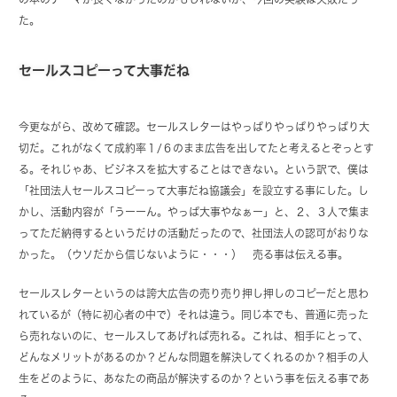
た。
セールスコピーって大事だね
今更ながら、改めて確認。セールスレターはやっぱりやっぱりやっぱり大
切だ。これがなくて成約率１/６のまま広告を出してたと考えるとぞっとす
る。それじゃあ、ビジネスを拡大することはできない。という訳で、僕は
「社団法人セールスコピーって大事だね協議会」を設立する事にした。し
かし、活動内容が「うーーん。やっぱ大事やなぁー」と、２、３人で集ま
ってただ納得するというだけの活動だったので、社団法人の認可がおりな
かった。（ウソだから信じないように・・・） 売る事は伝える事。
セールスレターというのは誇大広告の売り売り押し押しのコピーだと思わ
れているが（特に初心者の中で）それは違う。同じ本でも、普通に売った
ら売れないのに、セールスしてあげれば売れる。これは、相手にとって、
どんなメリットがあるのか？どんな問題を解決してくれるのか？相手の人
生をどのように、あなたの商品が解決するのか？という事を伝える事であ