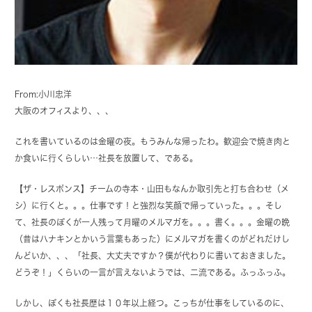
From:小川忠洋
大阪のオフィスより、、、
これを書いているのは金曜の夜。もうみんな帰ったわ。歓迎会で焼き肉と
か食いに行くらしい…社長を放置して、である。
【ザ・レスポンス】チームの寺本・山田もなんか取引先と打ち合わせ（メ
シ）に行くと。。。仕事です！と強烈な笑顔で帰っていった。。。そし
て、社長のぼくが一人残って月曜のメルマガを。。。書く。。。金曜の晩
（昔はハナキンとかいう言葉もあった）にメルマガを書くのがどれだけし
んどいか、、、「社長、大丈夫ですか？僕が代わりに書いておきました。
どうぞ！」くらいの一言が言えないようでは、二流である。ふっふっふ。
しかし、ぼくも社長歴は１０年以上経つ。こっちが仕事をしているのに、