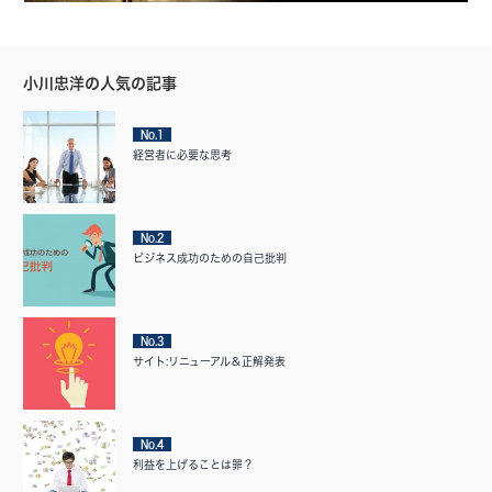
小川忠洋の人気の記事
No.1
経営者に必要な思考
No.2
ビジネス成功のための自己批判
No.3
サイト:リニューアル＆正解発表
No.4
利益を上げることは罪？