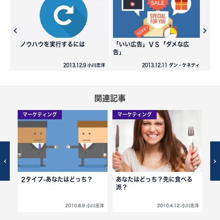
ノウハウを実行するには
「いい広告」ＶＳ「ダメな広
告」
2013.12.9 小川忠洋
2013.12.11 ダン・ケネディ
関連記事
マーケティング
マーケティング
マ
2タイプ-あなたはどっち？
あなたはどっち？先に食べる
「
派？
「
は
ルトン
2010.8.9 小川忠洋
2010.4.12 小川忠洋