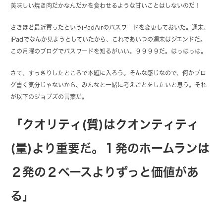
美味しい焼き肉だかなんだかを食わせるような甘いことはしないのだ！
さきほど最近買ったというiPadAirのパスワードを変更しておいた。週末、
iPadでなんか見ようとしていたから、これであいつの週末はジエンドだ。
この月曜のブログでパスワードを知るがいい。９９９９だ。はっはっは。
さて、すっきりしたところで本題に入ろう。そんな感じなので、何かブロ
グ書く気分じゃないから、みんなと一緒に考えごとをしたいと思う。それ
が以下のジョブズの言葉だ。
「クオリティ(質)はクオンティティ
(量)より重要だ。１発のホームランは
２発の２ベースよりずっと価値があ
る」