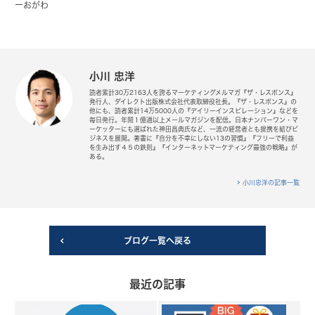
ーおがわ
小川 忠洋
読者累計30万2163人を誇るマーケティングメルマガ『ザ・レスポンス』
発行人、ダイレクト出版株式会社代表取締役社長。『ザ・レスポンス』の
他にも、読者累計14万5000人の『デイリーインスピレーション』などを
毎日発行。年間１億通以上メールマガジンを配信。日本ナンバーワン・マ
ーケッターにも選ばれた神田昌典氏など、一流の経営者とも提携を結びビ
ジネスを展開。著書に『自分を不幸にしない13の習慣』『フリーで利益
を生み出す４５の鉄則』『インターネットマーケティング最強の戦略』が
ある。
小川忠洋の記事一覧
ブログ一覧へ戻る
最近の記事