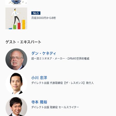
No.5
月収3000円から8桁
ゲスト・エキスパート
ダン・ケネディ
超一流ミリオネア・メーカー・DRMの世界的権威
小川 忠洋
ダイレクト出版 代表取締役【ザ・レスポンス】発行人
寺本 隆裕
ダイレクト出版 取締役 セールスライター