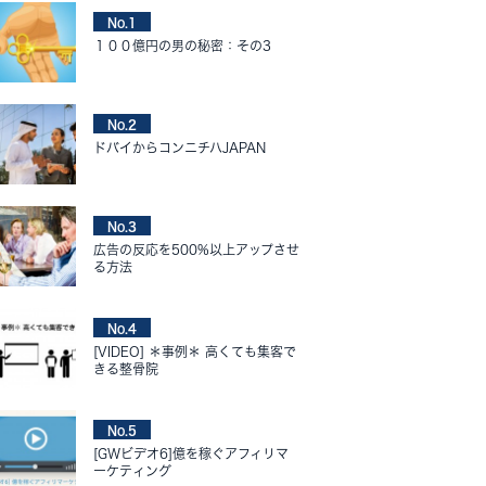
No.1
１００億円の男の秘密：その3
No.2
ドバイからコンニチハJAPAN
No.3
広告の反応を500%以上アップさせ
る方法
No.4
[VIDEO] ＊事例＊ 高くても集客で
きる整骨院
No.5
[GWビデオ6]億を稼ぐアフィリマ
ーケティング