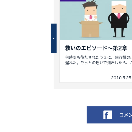
・オフラインで高額
救いのエピソード～第2章
方法
何時間も待たされたうえに、飛行機の
遅れた。やっとの思いで到着したら、こん
したマーケティング・セミナ
「隠された秘密」につい...
2009.9.20 その他
2010.5.2