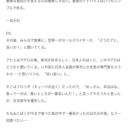
簡単な質問だが答えるのは簡単じゃない。賢者のアドバイスはいつもシン
プルである。
ーおがわ
PS:
その後、みんなで食事に。世界一のセールスライターが、「どうだアヒ、
旨いか？」と聞いてくる。
アヒとはマグロの事。寿司が好きらしく、日本人のぼくに、このマグロは
どうかと聞いてくる。いや別に日本人全員が寿司とか生魚の専門家ちゃう
から･･･と思いつつも、「旨い旨い」と。
そこはフロリダ（キューバの近く）だったので、「おっさん、本当はな。
魚ってーのは、寒いところが一番旨いんだ！」と言ってやろうかと思った
が、社交辞令を優先した。
ちなみにぼくが今まで食べた魚の中で一番旨かったのは大分の魚。もう一
回食べたい･･･