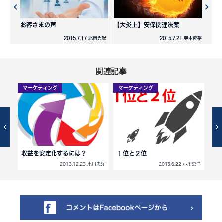
お客さまの声
【大炎上】安保関連法案
2015.7.17 北岡秀紀
2015.7.21 寺本隆裕
関連記事
マーケティング
マーケティング
マ
収益を安定化するには？
１位と２位
毒
小川忠洋
2013.12.23 小川忠洋
2015.6.22 小川忠洋