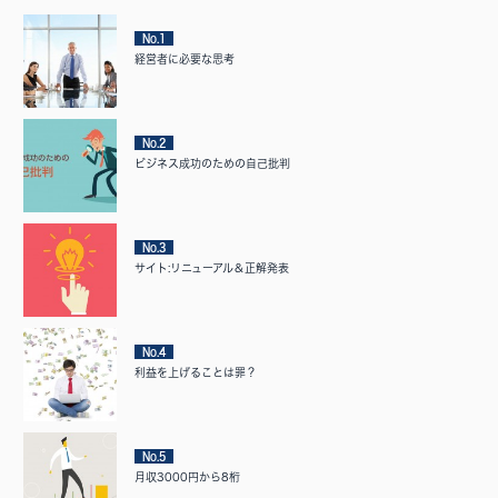
No.1
経営者に必要な思考
No.2
ビジネス成功のための自己批判
No.3
サイト:リニューアル＆正解発表
No.4
利益を上げることは罪？
No.5
月収3000円から8桁