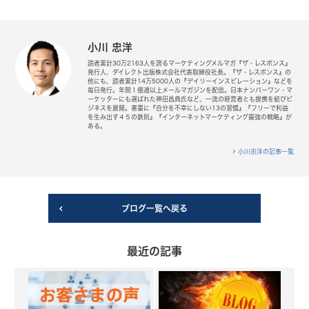
小川 忠洋
読者累計30万2163人を誇るマーケティングメルマガ『ザ・レスポンス』
発行人、ダイレクト出版株式会社代表取締役社長。『ザ・レスポンス』の
他にも、読者累計14万5000人の『デイリーインスピレーション』などを
毎日発行。年間１億通以上メールマガジンを配信。日本ナンバーワン・マ
ーケッターにも選ばれた神田昌典氏など、一流の経営者とも提携を結びビ
ジネスを展開。著書に『自分を不幸にしない13の習慣』『フリーで利益
を生み出す４５の鉄則』『インターネットマーケティング最強の戦略』が
ある。
小川忠洋の記事一覧
ブログ一覧へ戻る
最近の記事