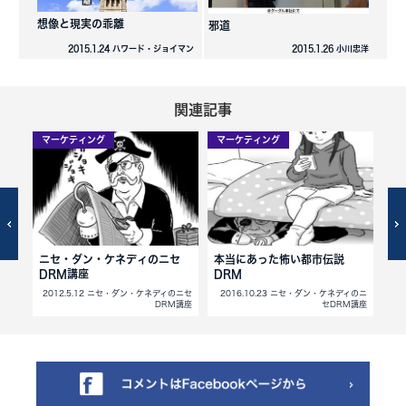
想像と現実の乖離
邪道
2015.1.24 ハワード・ジョイマン
2015.1.26 小川忠洋
関連記事
マーケティング
マーケティング
マ
ディ
ニセ・ダン・ケネディのニセ
本当にあった怖い都市伝説
ア
DRM講座
DRM
のニセ
2012.5.12 ニセ・ダン・ケネディのニセ
2016.10.23 ニセ・ダン・ケネディのニ
20
M講座
DRM講座
セDRM講座