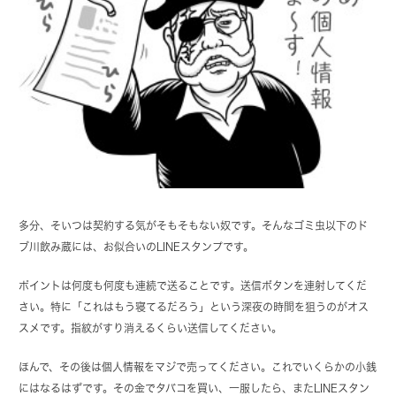
多分、そいつは契約する気がそもそもない奴です。そんなゴミ虫以下のド
ブ川飲み蔵には、お似合いのLINEスタンプです。
ポイントは何度も何度も連続で送ることです。送信ボタンを連射してくだ
さい。特に「これはもう寝てるだろう」という深夜の時間を狙うのがオス
スメです。指紋がすり消えるくらい送信してください。
ほんで、その後は個人情報をマジで売ってください。これでいくらかの小銭
にはなるはずです。その金でタバコを買い、一服したら、またLINEスタン