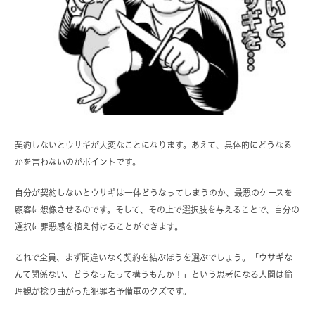
契約しないとウサギが大変なことになります。あえて、具体的にどうなる
かを言わないのがポイントです。
自分が契約しないとウサギは一体どうなってしまうのか、最悪のケースを
顧客に想像させるのです。そして、その上で選択肢を与えることで、自分の
選択に罪悪感を植え付けることができます。
これで全員、まず間違いなく契約を結ぶほうを選ぶでしょう。「ウサギな
んて関係ない、どうなったって構うもんか！」という思考になる人間は倫
理観が捻り曲がった犯罪者予備軍のクズです。