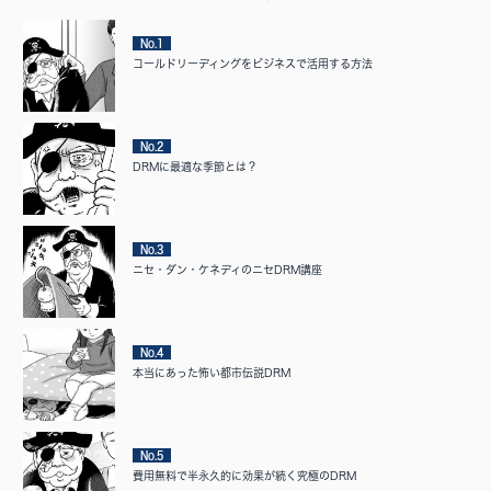
No.1
コールドリーディングをビジネスで活用する方法
No.2
DRMに最適な季節とは？
No.3
ニセ・ダン・ケネディのニセDRM講座
No.4
本当にあった怖い都市伝説DRM
No.5
費用無料で半永久的に効果が続く究極のDRM