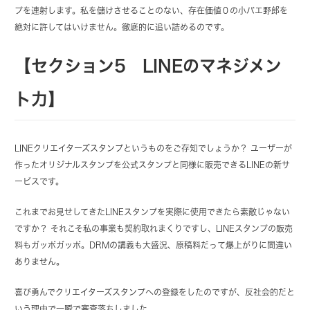
プを連射します。私を儲けさせることのない、存在価値０の小バエ野郎を
絶対に許してはいけません。徹底的に追い詰めるのです。
【セクション5 LINEのマネジメン
ト力】
LINEクリエイターズスタンプというものをご存知でしょうか？ ユーザーが
作ったオリジナルスタンプを公式スタンプと同様に販売できるLINEの新サ
ービスです。
これまでお見せしてきたLINEスタンプを実際に使用できたら素敵じゃない
ですか？ それこそ私の事業も契約取れまくりですし、LINEスタンプの販売
料もガッポガッポ。DRMの講義も大盛況、原稿料だって爆上がりに間違い
ありません。
喜び勇んでクリエイターズスタンプへの登録をしたのですが、反社会的だと
いう理由で一瞬で審査落ちしました。