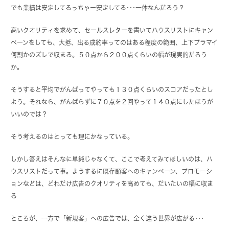
でも業績は安定してるっちゃー安定してる･･･一体なんだろう？
高いクオリティを求めて、セールスレターを書いてハウスリストにキャン
ペーンをしても、大抵、出る成約率ってのはある程度の範囲、上下プラマイ
何割かのズレで収まる。５０点から２００点くらいの幅が現実的だろう
か。
そうすると平均でがんばってやっても１３０点くらいのスコアだったとし
よう。それなら、がんばらずに７０点を２回やって１４０点にしたほうが
いいのでは？
そう考えるのはとっても理にかなっている。
しかし答えはそんなに単純じゃなくて、ここで考えてみてほしいのは、ハ
ウスリストだって事。ようするに既存顧客へのキャンペーン、プロモーシ
ョンなどは、どれだけ広告のクオリティを高めても、だいたいの幅に収ま
る
ところが、一方で「新規客」への広告では、全く違う世界が広がる･･･