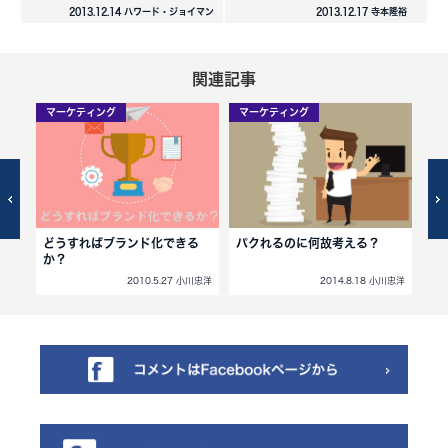
2013.12.14 ハワード・ジョイマン
2013.12.17 寺本隆裕
関連記事
マーケティング
マーケティング
マ
どうすればブランド化できる
パクれるのに何故考える？
コ
か？
小川忠洋
2010.5.27 小川忠洋
2014.8.18 小川忠洋