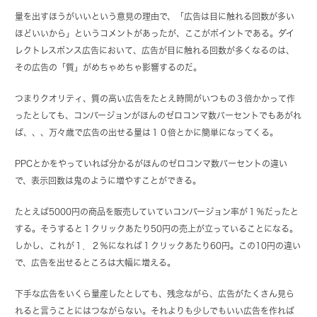
量を出すほうがいいという意見の理由で、「広告は目に触れる回数が多い
ほどいいから」というコメントがあったが、ここがポイントである。ダイ
レクトレスポンス広告において、広告が目に触れる回数が多くなるのは、
その広告の「質」がめちゃめちゃ影響するのだ。
つまりクオリティ、質の高い広告をたとえ時間がいつもの３倍かかって作
ったとしても、コンバージョンがほんのゼロコンマ数パーセントでもあがれ
ば、、、万々歳で広告の出せる量は１０倍とかに簡単になってくる。
PPCとかをやっていれば分かるがほんのゼロコンマ数パーセントの違い
で、表示回数は鬼のように増やすことができる。
たとえば5000円の商品を販売していていコンバージョン率が１％だったと
する。そうすると１クリックあたり50円の売上が立っていることになる。
しかし、これが１．２％になれば１クリックあたり60円。この10円の違い
で、広告を出せるところは大幅に増える。
下手な広告をいくら量産したとしても、残念ながら、広告がたくさん見ら
れると言うことにはつながらない。それよりも少しでもいい広告を作れば