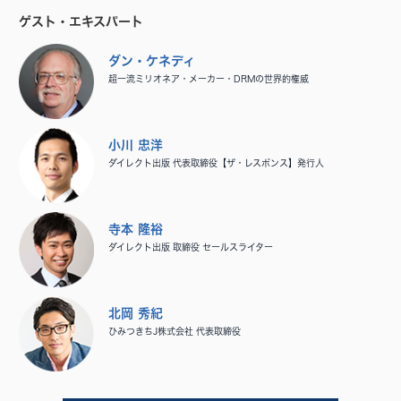
ゲスト・エキスパート
ダン・ケネディ
超一流ミリオネア・メーカー・DRMの世界的権威
小川 忠洋
ダイレクト出版 代表取締役【ザ・レスポンス】発行人
寺本 隆裕
ダイレクト出版 取締役 セールスライター
北岡 秀紀
ひみつきちJ株式会社 代表取締役