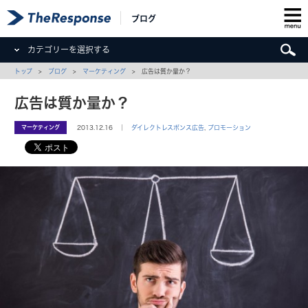
ブログ
カテゴリーを選択する
トップ
>
ブログ
>
マーケティング
> 広告は質か量か？
広告は質か量か？
マーケティング
2013.12.16 ｜
ダイレクトレスポンス広告
,
プロモーション