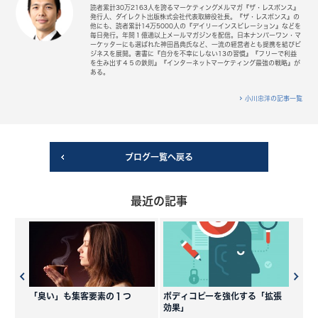
読者累計30万2163人を誇るマーケティングメルマガ『ザ・レスポンス』
発行人、ダイレクト出版株式会社代表取締役社長。『ザ・レスポンス』の
他にも、読者累計14万5000人の『デイリーインスピレーション』などを
毎日発行。年間１億通以上メールマガジンを配信。日本ナンバーワン・マ
ーケッターにも選ばれた神田昌典氏など、一流の経営者とも提携を結びビ
ジネスを展開。著書に『自分を不幸にしない13の習慣』『フリーで利益
を生み出す４５の鉄則』『インターネットマーケティング最強の戦略』が
ある。
小川忠洋の記事一覧
ブログ一覧へ戻る
最近の記事
「臭い」も集客要素の１つ
ボディコピーを強化する「拡張
効果」