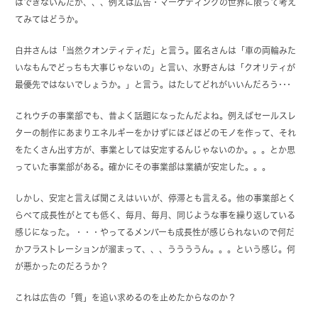
はできないんだが、、、例えば広告・マーケティングの世界に限って考え
てみてはどうか。
白井さんは「当然クオンティティだ」と言う。匿名さんは「車の両輪みた
いなもんでどっちも大事じゃないの」と言い、水野さんは「クオリティが
最優先ではないでしょうか。」と言う。はたしてどれがいいんだろう･･･
これウチの事業部でも、昔よく話題になったんだよね。例えばセールスレ
ターの制作にあまりエネルギーをかけずにほどほどのモノを作って、それ
をたくさん出す方が、事業としては安定するんじゃないのか。。。とか思
っていた事業部がある。確かにその事業部は業績が安定した。。。
しかし、安定と言えば聞こえはいいが、停滞とも言える。他の事業部とく
らべて成長性がとても低く、毎月、毎月、同じような事を繰り返している
感じになった。・・・やってるメンバーも成長性が感じられないので何だ
かフラストレーションが溜まって、、、ううううん。。。という感じ。何
が悪かったのだろうか？
これは広告の「質」を追い求めるのを止めたからなのか？