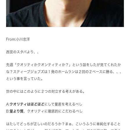
From:小川忠洋
西宮のスタバより、、
先週「クオリティかクオンティティか？」という話をしたが見てくれたか
な？スティーブジョブズは１発のホームランは２回の２ベースに勝る、、、
という事を言っていた。
世の中にはこのように２つの対立する考えがある。
A:
クオリティはほどほど
にして量産を考えるべし
B:
量より質
、クオリティに徹底的にこだわるべし
はたしてどっちが正しいのだろうか？まぁ、こいうふうに単純化すること