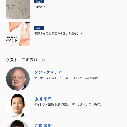
No.4
３段オチ・・・
No.5
常連さんの数を増やす３つのポイント
ゲスト・エキスパート
ダン・ケネディ
超一流ミリオネア・メーカー・DRMの世界的権威
小川 忠洋
ダイレクト出版 代表取締役【ザ・レスポンス】発行人
寺本 隆裕