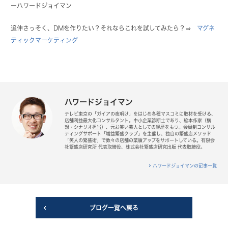
ーハワードジョイマン
追伸さっそく、DMを作りたい？それならこれを試してみたら？⇒
マグネ
ティックマーケティング
ハワードジョイマン
テレビ東京の「ガイアの夜明け」をはじめ各種マスコミに取材を受ける、
店舗利益最大化コンサルタント。中小企業診断士であり、絵本作家（構
想・シナリオ担当）、元お笑い芸人としての経歴をもつ。会員制コンサル
ティングサポート「増益繁盛クラブ」を主催し、独自の繁盛店メソッド
「笑人の繁盛術」で数々の店舗の業績アップをサポートしている。有限会
社繁盛店研究所 代表取締役、株式会社繁盛店研究出版 代表取締役。
ハワードジョイマンの記事一覧
ブログ一覧へ戻る