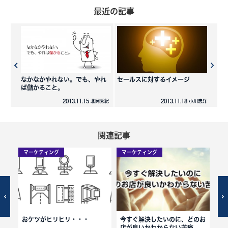
最近の記事
なかなかやれない。でも、やれ
セールスに対するイメージ
ば儲かること。
2013.11.15 北岡秀紀
2013.11.18 小川忠洋
関連記事
マーケティング
マーケティング
マ
？
おケツがヒリヒリ・・・
今すぐ解決したいのに、どのお
六
店が良いかわからない苦痛
男