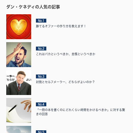
ダン・ケネディの人気の記事
No.1
勝てるオファーの作り方を教えます！
No.2
これはバカというべきか、怠惰というべきか
No.3
封筒とセルフメーラー、どちらがよいのか？
No.4
「一冊の本を書くのにどれくらい時間をかけるべきか」に対する驚
きの回答
No.5