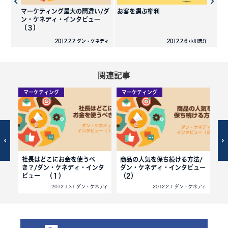
マーケティング最大の間違い/ダ
お客を選ぶ権利
ン・ケネディ・インタビュー
（３）
2012.2.2 ダン・ケネディ
2012.2.6 小川忠洋
関連記事
マーケティング
マーケティング
マ
密
社長はどこにお金を使うべ
商品の人気を保ち続ける方法/
マ
き？/ダン・ケネディ・インタ
ダン・ケネディ・インタビュー
ダ
ビュー （１）
（2）
（
寺本隆裕
2012.1.31 ダン・ケネディ
2012.2.1 ダン・ケネディ