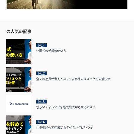
の人気の記事
No.1
北岡式の手帳の使い方
No.2
全ての社長が考えておくべき会社のリスクとその解決策
No.3
新しいチャレンジを最大限成功させるには？
No.4
仕事を辞めて起業するタイミングはいつ？