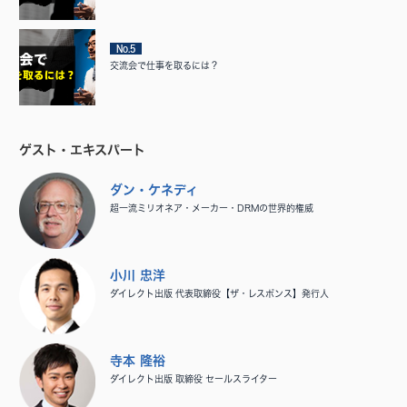
No.5
交流会で仕事を取るには？
ゲスト・エキスパート
ダン・ケネディ
超一流ミリオネア・メーカー・DRMの世界的権威
小川 忠洋
ダイレクト出版 代表取締役【ザ・レスポンス】発行人
寺本 隆裕
ダイレクト出版 取締役 セールスライター