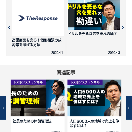
ドリルを売るな穴を売れの嘘？
高額商品を売る！個別相談の成
約率をあげる方法
2020.4.1
2020.4.3
関連記事
レスポンスチャンネル
レスポンスチャンネル
レ
社長のための体調管理法
人口6000人の地域で売上を伸
新
ばすには？
さ