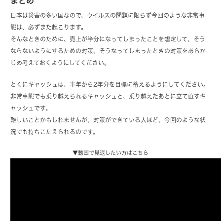
まとめ
日本は災害の多い国なので、ウイルスの問題に限らず今回のような非常事
態は、必ずまた起こります。
そんなときのために、売上が半分になってしまったことを想定して、そう
ならないようにするための対策、そうなってしまったときの対策をあらか
じめ考えておくようにしてください。
とくにキャッシュは、半年から2年分を目標に蓄えるようにしてください。
非常事態でも乗り越えられるキャッシュと、乗り越えたあとに立て直すキ
ャッシュです。
難しいことかもしれませんが、対策ができている人ほど、今回のような状
況でも持ちこたえられるのです。
▼動画で見返したい方はこちら