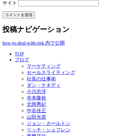
サイト
投稿ナビゲーション
how-to-deal-with-risk
内で公開
TOP
ブログ
マーケティング
セールスライティング
社長の仕事術
ダン・ケネディ
小川忠洋
寺本隆裕
北岡秀紀
中谷佳正
山田光彦
ジョン・カールトン
リッチ・シェフレン