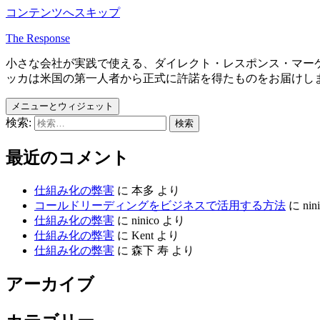
コンテンツへスキップ
The Response
小さな会社が実践で使える、ダイレクト・レスポンス・マー
ッカは米国の第一人者から正式に許諾を得たものをお届けし
メニューとウィジェット
検索:
最近のコメント
仕組み化の弊害
に
本多
より
コールドリーディングをビジネスで活用する方法
に
nin
仕組み化の弊害
に
ninico
より
仕組み化の弊害
に
Kent
より
仕組み化の弊害
に
森下 寿
より
アーカイブ