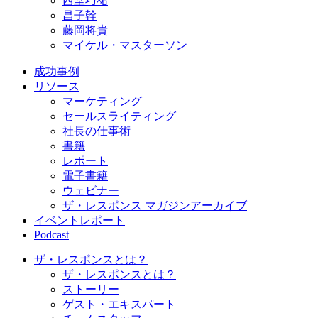
西埜巧祐
昌子幹
藤岡将貴
マイケル・マスターソン
成功事例
リソース
マーケティング
セールスライティング
社長の仕事術
書籍
レポート
電子書籍
ウェビナー
ザ・レスポンス マガジンアーカイブ
イベントレポート
Podcast
ザ・レスポンスとは？
ザ・レスポンスとは？
ストーリー
ゲスト・エキスパート