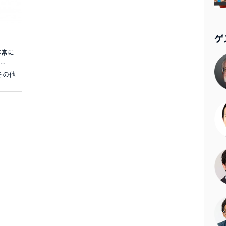
ゲ
非常に
.
 その他