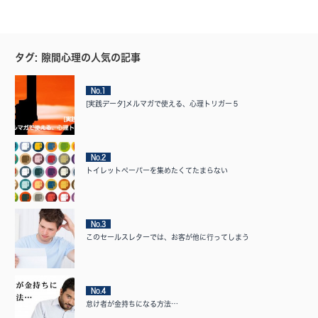
タグ: 隙間心理の人気の記事
No.1
[実践データ]メルマガで使える、心理トリガー５
No.2
トイレットペーパーを集めたくてたまらない
No.3
このセールスレターでは、お客が他に行ってしまう
No.4
怠け者が金持ちになる方法…