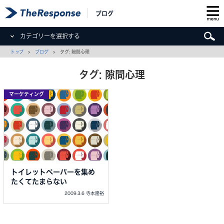
ブログ
カテゴリーを選択する
トップ
>
ブログ
> タグ: 隙間心理
タグ: 隙間心理
マーケティング
トイレットペーパーを集め
たくてたまらない
2009.3.6 寺本隆裕