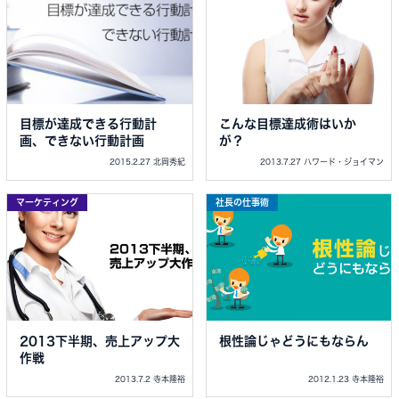
目標が達成できる行動計
こんな目標達成術はいか
画、できない行動計画
が？
2015.2.27 北岡秀紀
2013.7.27 ハワード・ジョイマン
マーケティング
社長の仕事術
2013下半期、売上アップ大
根性論じゃどうにもならん
作戦
2013.7.2 寺本隆裕
2012.1.23 寺本隆裕