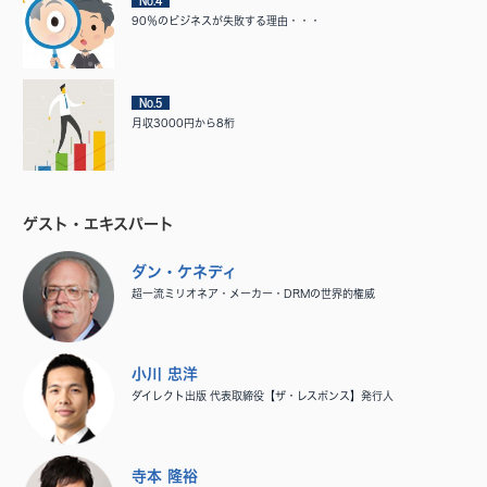
No.4
90％のビジネスが失敗する理由・・・
No.5
月収3000円から8桁
ゲスト・エキスパート
ダン・ケネディ
超一流ミリオネア・メーカー・DRMの世界的権威
小川 忠洋
ダイレクト出版 代表取締役【ザ・レスポンス】発行人
寺本 隆裕