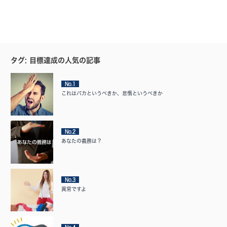
タグ: 目標達成の人気の記事
No.1
これはバカというべきか、怠惰というべきか
No.2
あなたの義務は？
No.3
異常ですよ