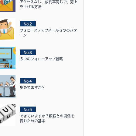
アクセスなし、成約率同じで、売上
を上げる方法
No.2
フォローステップメール６つのパタ
ーン
No.3
５つのフォローアップ戦略
No.4
集めてますか？
No.5
できていますか？顧客との関係を
育むための基本