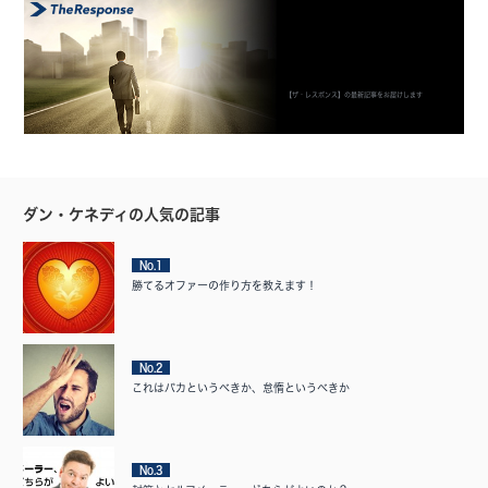
【ザ・レスポンス】の最新記事をお届けします
ダン・ケネディの人気の記事
No.1
勝てるオファーの作り方を教えます！
No.2
これはバカというべきか、怠惰というべきか
No.3