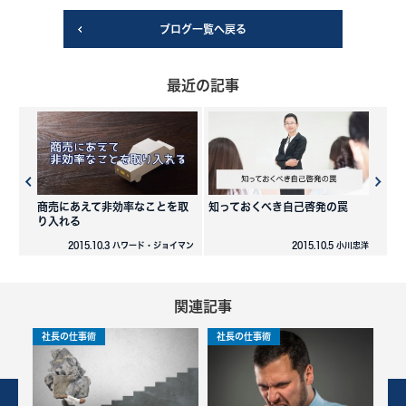
ブログ一覧へ戻る
最近の記事
商売にあえて非効率なことを取
知っておくべき自己啓発の罠
り入れる
2015.10.3 ハワード・ジョイマン
2015.10.5 小川忠洋
関連記事
社長の仕事術
社長の仕事術
社