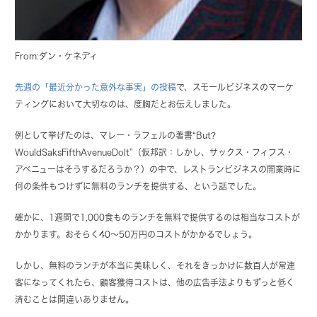
From:ダン・ケネディ
先週の「最近分かった意外な事実」の投稿
で、スモールビジネスのマーケ
ティングにおいて大切なのは、度胸だとお伝えしました。
例として挙げたのは、マレー・ラフェルの著書“But?
WouldSaksFifthAvenueDoIt”（仮邦訳：しかし、サックス・フィフス・
アベニューはそうするだろうか？）の中で、レストランビジネスの開業時に
何の条件もつけずに無料のランチを提供する、という話でした。
確かに、1週間で1,000食ものランチを無料で提供するのは相当なコストが
かかります。おそらく40〜50万円のコストがかかるでしょう。
しかし、無料のランチが本当に美味しく、それをきっかけに数百人が常連
客になってくれたら、顧客獲得コストは、他の広告手法よりもずっと低く
済むことは間違いありません。