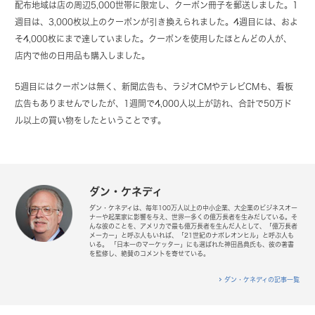
配布地域は店の周辺5,000世帯に限定し、クーポン冊子を郵送しました。1
週目は、3,000枚以上のクーポンが引き換えられました。4週目には、およ
そ4,000枚にまで達していました。クーポンを使用したほとんどの人が、
店内で他の日用品も購入しました。
5週目にはクーポンは無く、新聞広告も、ラジオCMやテレビCMも、看板
広告もありませんでしたが、1週間で4,000人以上が訪れ、合計で50万ド
ル以上の買い物をしたということです。
ダン・ケネディ
ダン・ケネディは、毎年100万人以上の中小企業、大企業のビジネスオー
ナーや起業家に影響を与え、世界一多くの億万長者を生みだしている。そ
んな彼のことを、アメリカで最も億万長者を生んだ人として、「億万長者
メーカー」と呼ぶ人もいれば、「21世紀のナポレオンヒル」と呼ぶ人も
いる。 「日本一のマーケッター」にも選ばれた神田昌典氏も、彼の著書
を監修し、絶賛のコメントを寄せている。
ダン・ケネディの記事一覧