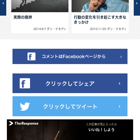
7つ
実際の限界
行動の変化を引き起こす大きな
否
きっかけ
ネディ
2014.9.7 ダン・ケネディ
2010.11.20 ダン・ケネディ
この記事が気に入ったら
いいね！しよう