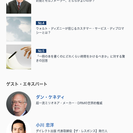
封筒とセルフメーラー、どちらがよいのか？
No.4
ウォルト・ディズニーが信じるカスタマー・サービス・ディプロマ
シーとは？
No.5
「一冊の本を書くのにどれくらい時間をかけるべきか」に対する驚
きの回答
ゲスト・エキスパート
ダン・ケネディ
超一流ミリオネア・メーカー・DRMの世界的権威
小川 忠洋
ダイレクト出版 代表取締役【ザ・レスポンス】発行人